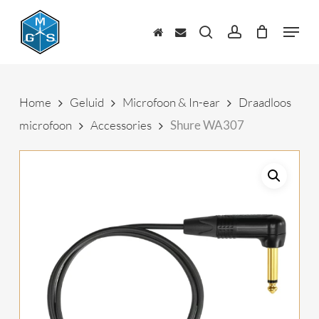
Skip
to
Menu
main
zoeken
account
content
Home
Geluid
Microfoon & In-ear
Draadloos
microfoon
Accessories
Shure WA307