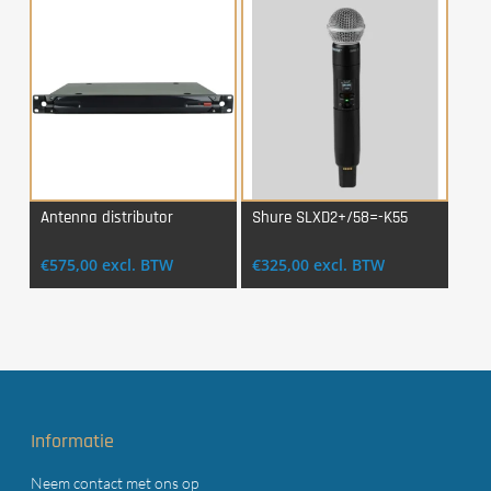
Antenna distributor
Shure SLXD2+/58=-K55
Login Voor Aankoop
Login Voor Aankoop
€
575,00
excl. BTW
€
325,00
excl. BTW
Informatie
Neem contact met ons op