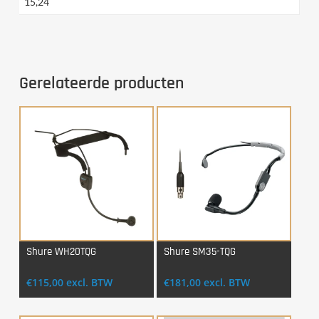
15,24
Gerelateerde producten
Shure WH20TQG
Shure SM35-TQG
Login Voor Aankoop
Login Voor Aankoop
€
115,00
excl. BTW
€
181,00
excl. BTW