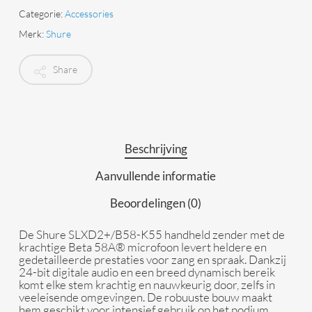
Categorie:
Accessories
Merk:
Shure
Share
Beschrijving
Aanvullende informatie
Beoordelingen (0)
De Shure SLXD2+/B58-K55 handheld zender met de
krachtige Beta 58A® microfoon levert heldere en
gedetailleerde prestaties voor zang en spraak. Dankzij
24-bit digitale audio en een breed dynamisch bereik
komt elke stem krachtig en nauwkeurig door, zelfs in
veeleisende omgevingen. De robuuste bouw maakt
hem geschikt voor intensief gebruik op het podium.