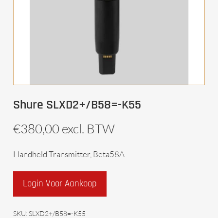
Shure SLXD2+/B58=-K55
€
380,00
excl. BTW
Handheld Transmitter, Beta58A
Login Voor Aankoop
SKU:
SLXD2+/B58=-K55