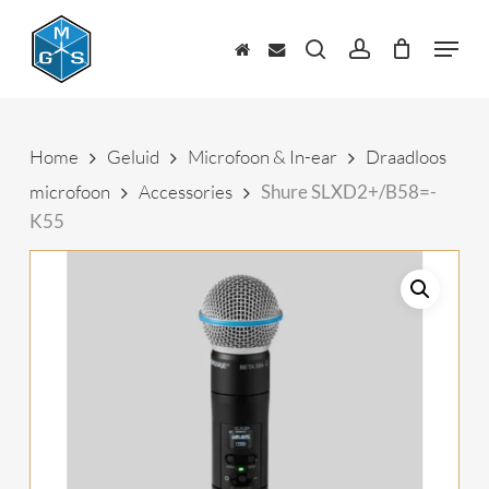
Skip
to
Menu
main
zoeken
account
content
Home
Geluid
Microfoon & In-ear
Draadloos
microfoon
Accessories
Shure SLXD2+/B58=-
K55