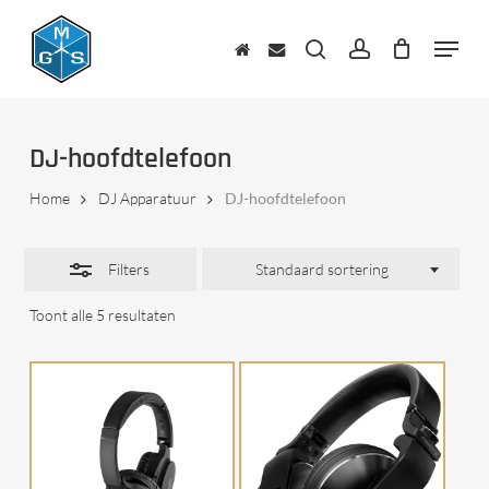
Skip
to
Menu
Close
main
zoeken
account
Filters
content
DJ-hoofdtelefoon
Home
DJ Apparatuur
DJ-hoofdtelefoon
Filters
Standaard sortering
Toont alle 5 resultaten