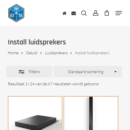
Skip
to
Menu
Close
main
zoeken
account
Filters
content
Install luidsprekers
Home
Geluid
Luidsprekers
Install luidsprekers
Filters
Standaard sortering
Resultaat 1–24 van de 67 resultaten wordt getoond