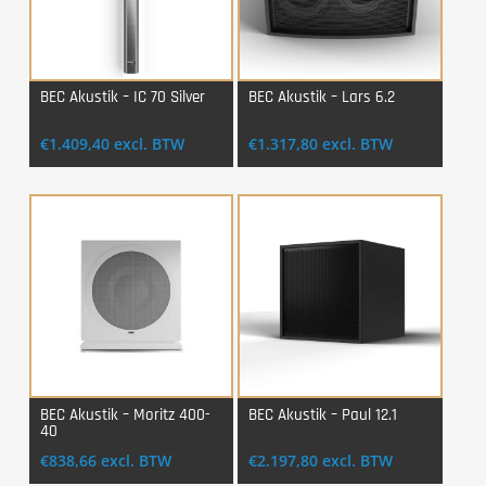
BEC Akustik – IC 70 Silver
BEC Akustik – Lars 6.2
Login Voor Aankoop
Login Voor Aankoop
€
1.409,40
excl. BTW
€
1.317,80
excl. BTW
BEC Akustik – Moritz 400-
BEC Akustik – Paul 12.1
40
Login Voor Aankoop
Login Voor Aankoop
€
838,66
excl. BTW
€
2.197,80
excl. BTW