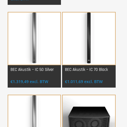
tot
€1.920,24
BEC Akustik – IC 50 Silver
BEC Akustik – IC 70 Black
Login Voor Aankoop
Login Voor Aankoop
€
1.319,49
excl. BTW
€
1.011,69
excl. BTW