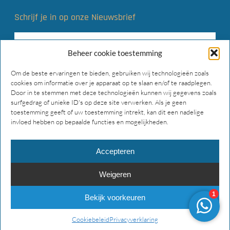
Schrijf je in op onze Nieuwsbrief
Beheer cookie toestemming
Om de beste ervaringen te bieden, gebruiken wij technologieën zoals
cookies om informatie over je apparaat op te slaan en/of te raadplegen.
Door in te stemmen met deze technologieën kunnen wij gegevens zoals
surfgedrag of unieke ID's op deze site verwerken. Als je geen
toestemming geeft of uw toestemming intrekt, kan dit een nadelige
invloed hebben op bepaalde functies en mogelijkheden.
Accepteren
Weigeren
© 2026 Main Gear Supply. Alle rechten voorbehouden.
Bekijk voorkeuren
facebook
instagram
phone
email
Cookiebeleid
Privacyverklaring