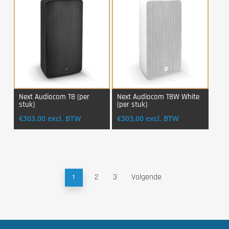
Next Audiocom T8 (per
Next Audiocom T8W White
stuk)
(per stuk)
Login Voor Aankoop
Login Voor Aankoop
€
303,00
excl. BTW
€
303,00
excl. BTW
2
3
Volgende
1