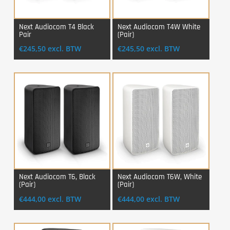
Next Audiocom T4 Black
Next Audiocom T4W White
Pair
(Pair)
Login Voor Aankoop
Login Voor Aankoop
€
245,50
excl. BTW
€
245,50
excl. BTW
Next Audiocom T6, Black
Next Audiocom T6W, White
(Pair)
(Pair)
Login Voor Aankoop
Login Voor Aankoop
€
444,00
excl. BTW
€
444,00
excl. BTW