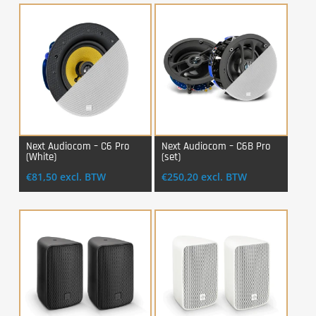
Next Audiocom – C6 Pro
Next Audiocom – C6B Pro
(White)
(set)
Login Voor Aankoop
Login Voor Aankoop
€
81,50
excl. BTW
€
250,20
excl. BTW