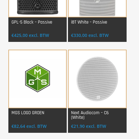
GPL-5 Black – Passive
i8T White – Passive
Login Voor Aankoop
Login Voor Aankoop
€
425,00
excl. BTW
€
330,00
excl. BTW
MGS LOGO GROEN
Next Audiocom – C6
(White)
Login Voor Aankoop
Login Voor Aankoop
€
82,64
excl. BTW
€
21,90
excl. BTW