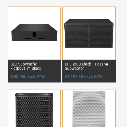
BEC Subwoofer –
GPL-218B Black – Passive
Flatboyslim Black
Subwoofer
Login Voor Aankoop
Login Voor Aankoop
€
494,96
excl. BTW
€
1.197,50
excl. BTW