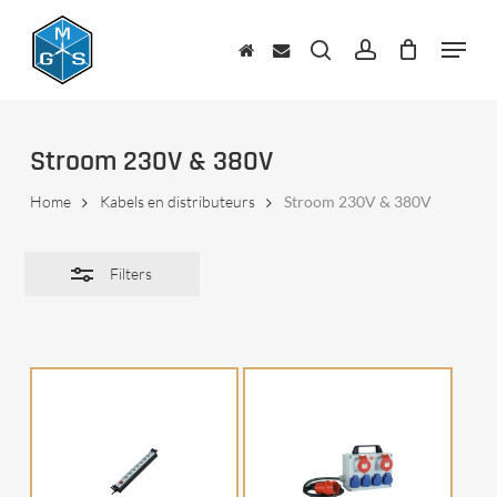
Skip
to
Menu
Close
main
zoeken
account
Filters
content
Stroom 230V & 380V
Home
Kabels en distributeurs
Stroom 230V & 380V
Filters