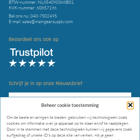
BTW-nummer: NL854090368B01
KVK-nummer: 60857196
Bel ons nu:
040-7502495
E-mail:
sales@maingearsupply.com
Beoordeel ons ook op
Schrijf je in op onze Nieuwsbrief
Beheer cookie toestemming
Om de beste ervaringen te bieden, gebruiken wij technologieën zoals
cookies om informatie over je apparaat op te slaan en/of te raadplegen.
Door in te stemmen met deze technologieën kunnen wij gegevens zoals
surfgedrag of unieke ID's op deze site verwerken. Als je geen