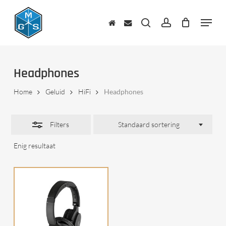
Skip
to
Menu
Close
main
zoeken
account
Filters
content
Headphones
Home
Geluid
HiFi
Headphones
Filters
Standaard sortering
Enig resultaat