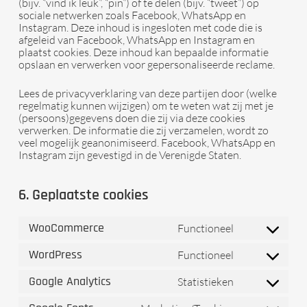
(bijv. “vind ik leuk”, “pin”) of te delen (bijv. “tweet”) op
sociale netwerken zoals Facebook, WhatsApp en
Instagram. Deze inhoud is ingesloten met code die is
afgeleid van Facebook, WhatsApp en Instagram en
plaatst cookies. Deze inhoud kan bepaalde informatie
opslaan en verwerken voor gepersonaliseerde reclame.
Lees de privacyverklaring van deze partijen door (welke
regelmatig kunnen wijzigen) om te weten wat zij met je
(persoons)gegevens doen die zij via deze cookies
verwerken. De informatie die zij verzamelen, wordt zo
veel mogelijk geanonimiseerd. Facebook, WhatsApp en
Instagram zijn gevestigd in de Verenigde Staten.
6. Geplaatste cookies
WooCommerce
Functioneel
Consent
to
WordPress
Functioneel
service
Consent
woocommerce
to
Google Analytics
Statistieken
service
Consent
wordpress
to