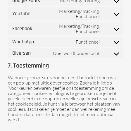
Google Fonts
Marketing/Tracking
service
Consent
google-
to
Marketing/Tracking,
analytics
YouTube
service
Functioneel
Consent
google-
to
fonts
Marketing/Tracking,
service
Facebook
Functioneel
Consent
youtube
to
WhatsApp
Functioneel
service
Consent
facebook
to
Diversen
Doel wordt onderzocht
service
Consent
whatsapp
to
7. Toestemming
service
diversen
Wanneer je onze site voor het eerst bezoekt, tonen wij
een pop-up met uitleg over cookies. Zodra je klikt op
‘Voorkeuren bewaren’ geef je ons toestemming om de
categorieën cookies en plugins te gebruiken die je hebt
geselecteerd in de pop-up en welke zijn omschreven in
het cookiebeleid. Je kunt via je browser het plaatsen van
cookies uitschakelen, je moet er dan wel rekening mee
houden dat onze site dan mogelijk niet meer optimaal
werkt.