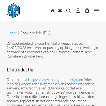
Skip
to
Menu
main
zoeken
account
content
Home
|
Cookiebeleid (EU)
Dit cookiebeleid is voor het laatst geüpdatet op
16/02/2026 en is van toepassing op burgers en wettelijke
permanente inwoners van de Europese Economische
Ruimte en Zwitserland.
1. Introductie
Op onze site,
https://www.maingearsupply.com
(hierna:
“de site”) wordt gebruikgemaakt van cookies en andere
aanverwante technieken. (Hierna geldt dat alle
technieken voor het gemak “cookies” worden genoemd).
Ook via derden die door ons zijn ingeschakeld, worden
cookies geplaatst. In het onderstaande document
informeren wij je over het gebruik van cookies op onze