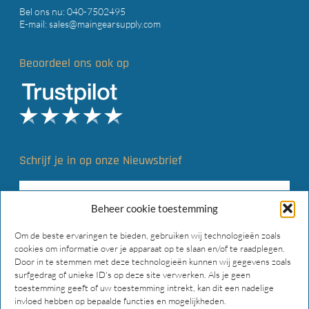
Bel ons nu:
040-7502495
E-mail:
sales@maingearsupply.com
Beoordeel ons ook op
Schrijf je in op onze Nieuwsbrief
Beheer cookie toestemming
Om de beste ervaringen te bieden, gebruiken wij technologieën zoals
cookies om informatie over je apparaat op te slaan en/of te raadplegen.
Door in te stemmen met deze technologieën kunnen wij gegevens zoals
surfgedrag of unieke ID's op deze site verwerken. Als je geen
toestemming geeft of uw toestemming intrekt, kan dit een nadelige
invloed hebben op bepaalde functies en mogelijkheden.