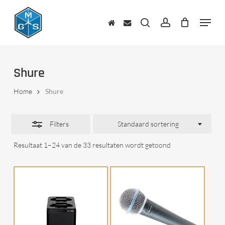
Skip
to
Menu
Close
main
zoeken
account
Filters
content
Shure
Home
Shure
Filters
Standaard sortering
Resultaat 1–24 van de 33 resultaten wordt getoond