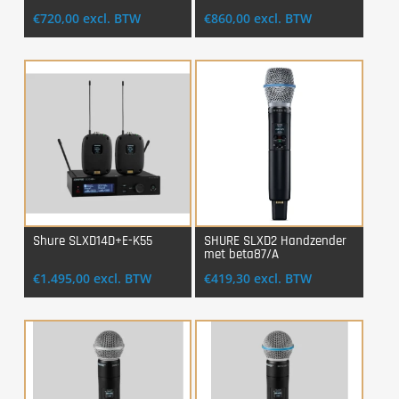
€
720,00
excl. BTW
€
860,00
excl. BTW
Shure SLXD14D+E-K55
SHURE SLXD2 Handzender
met beta87/A
Login Voor Aankoop
Login Voor Aankoop
€
1.495,00
excl. BTW
€
419,30
excl. BTW