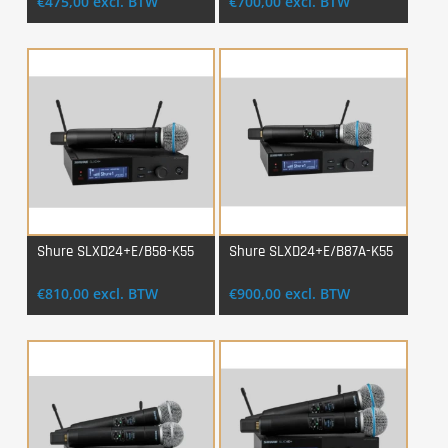
€
475,00
excl. BTW
€
700,00
excl. BTW
Shure SLXD24+E/B58-K55
Shure SLXD24+E/B87A-K55
Login Voor Aankoop
Login Voor Aankoop
€
810,00
excl. BTW
€
900,00
excl. BTW