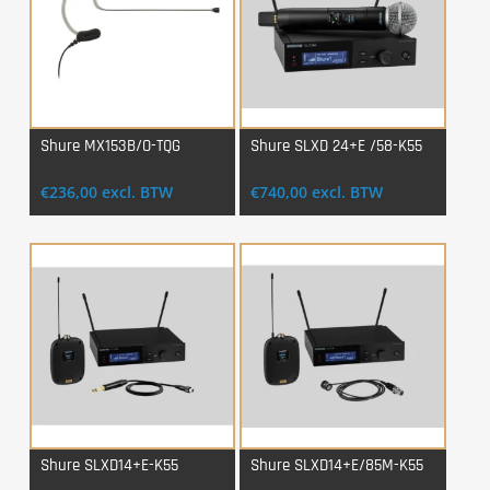
Shure MX153B/O-TQG
Shure SLXD 24+E /58-K55
Login Voor Aankoop
Login Voor Aankoop
€
236,00
excl. BTW
€
740,00
excl. BTW
Shure SLXD14+E-K55
Shure SLXD14+E/85M-K55
Login Voor Aankoop
Login Voor Aankoop