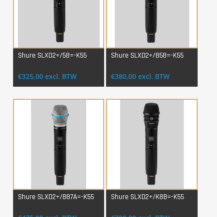
Shure SLXD2+/58=-K55
Shure SLXD2+/B58=-K55
Login Voor Aankoop
Login Voor Aankoop
€
325,00
excl. BTW
€
380,00
excl. BTW
Shure SLXD2+/B87A=-K55
Shure SLXD2+/K8B=-K55
Login Voor Aankoop
Login Voor Aankoop