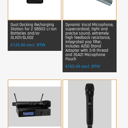
Dual Docking Recharging
Dynamic Vocal Microphone,
Station for 2 SB903 Li-Ion
supercardioid, tight and
Login Voor Aankoop
Login Voor Aankoop
Batteries and/or
precise sound, extremely
SLXD1/SLXD2
high feedback resistance,
integrated pop filter,
€
125,00
excl. BTW
includes A25D Stand
Adapter with 3/8 thread
and 26A21 Microphone
Pouch
€
165,00
excl. BTW