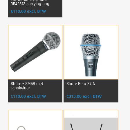
95A2313 carrying bag
€
110,00
excl. BTW
Shure – SM58 met
Shure Beta 87 A
schakelaar
Login Voor Aankoop
Login Voor Aankoop
€
110,00
excl. BTW
€
313,00
excl. BTW