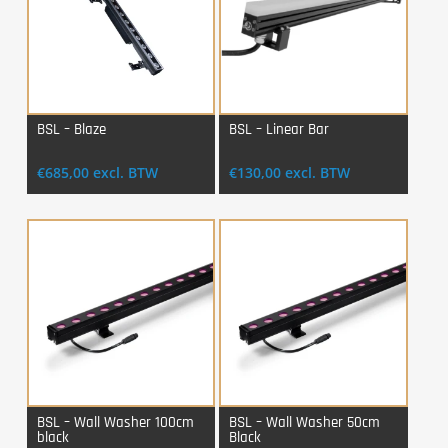
BSL – Blaze
BSL – Linear Bar
Login Voor Aankoop
Login Voor Aankoop
€
685,00
excl. BTW
€
130,00
excl. BTW
BSL – Wall Washer 100cm
BSL – Wall Washer 50cm
black
Black
Login Voor Aankoop
Login Voor Aankoop