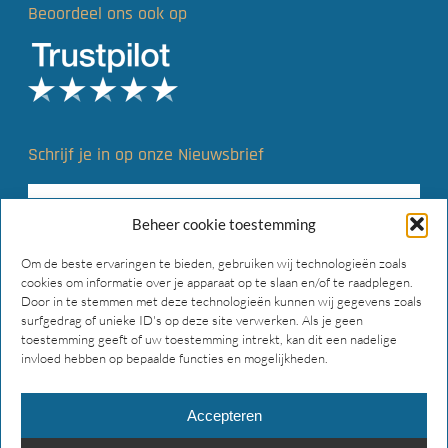
Beoordeel ons ook op
Schrijf je in op onze Nieuwsbrief
Beheer cookie toestemming
Om de beste ervaringen te bieden, gebruiken wij technologieën zoals
cookies om informatie over je apparaat op te slaan en/of te raadplegen.
Door in te stemmen met deze technologieën kunnen wij gegevens zoals
surfgedrag of unieke ID's op deze site verwerken. Als je geen
toestemming geeft of uw toestemming intrekt, kan dit een nadelige
invloed hebben op bepaalde functies en mogelijkheden.
Accepteren