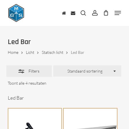
Skip
to
Menu
Close
main
zoeken
account
Filters
content
Led Bar
Home
Licht
Statisch licht
Led Bar
Filters
Standaard sortering
Toont alle 4 resultaten
Led Bar