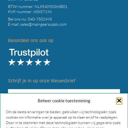
BTW-nummer: NL854090368B01
KVK-nummer: 60857196
Bel ons nu:
040-7502495
E-mail:
sales@maingearsupply.com
Beoordeel ons ook op
Schrijf je in op onze Nieuwsbrief
Beheer cookie toestemming
Om de beste ervaringen te bieden, gebruiken wij technologieën zoals
cookies om informatie over je apparaat op te slaan en/of te raadplegen.
Door in te stemmen met deze technologieën kunnen wij gegevens zoals