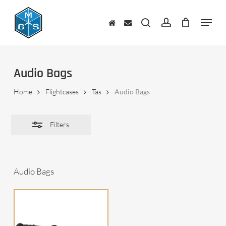
Skip
to
Menu
Close
main
zoeken
account
Filters
content
Audio Bags
Home
Flightcases
Tas
Audio Bags
Filters
Audio Bags