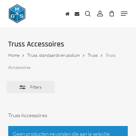
Skip
to
Menu
Close
main
zoeken
account
Filters
content
Truss Accessoires
Home
Truss, standaards en podium
Truss
Truss
Accessoires
Filters
Truss Accessoires
Geen producten gevonden die aan je selectie