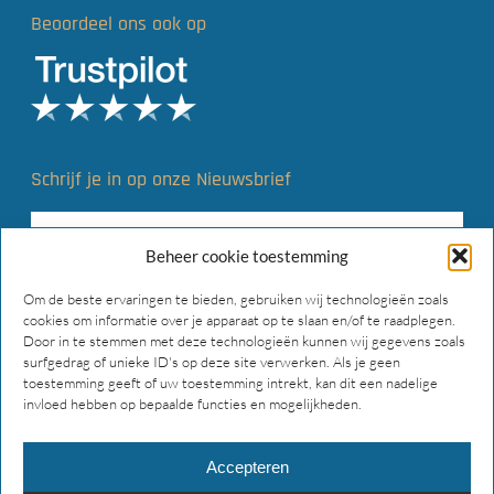
Beoordeel ons ook op
Schrijf je in op onze Nieuwsbrief
Beheer cookie toestemming
Om de beste ervaringen te bieden, gebruiken wij technologieën zoals
cookies om informatie over je apparaat op te slaan en/of te raadplegen.
Door in te stemmen met deze technologieën kunnen wij gegevens zoals
surfgedrag of unieke ID's op deze site verwerken. Als je geen
toestemming geeft of uw toestemming intrekt, kan dit een nadelige
invloed hebben op bepaalde functies en mogelijkheden.
Accepteren