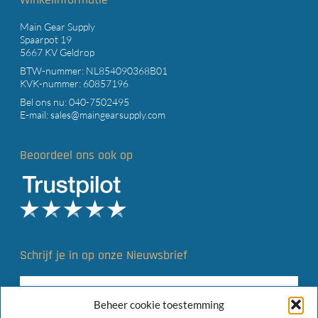
Main Gear Supply
Spaarpot 19
5667 KV Geldrop
BTW-nummer: NL854090368B01
KVK-nummer: 60857196
Bel ons nu:
040-7502495
E-mail:
sales@maingearsupply.com
Beoordeel ons ook op
Schrijf je in op onze Nieuwsbrief
Beheer cookie toestemming