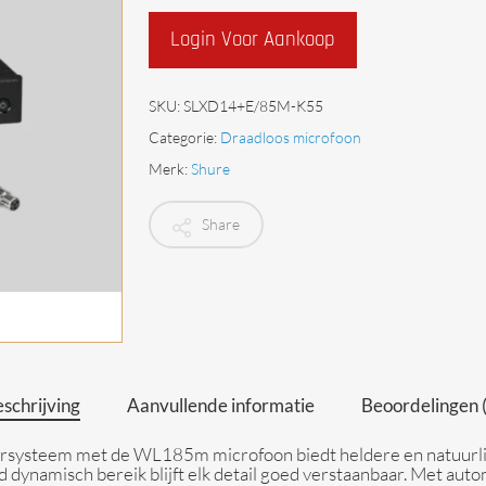
Begrenzers
Login Voor Aankoop
SKU:
SLXD14+E/85M-K55
Categorie:
Draadloos microfoon
Merk:
Shure
Share
schrijving
Aanvullende informatie
Beoordelingen 
systeem met de WL185m microfoon biedt heldere en natuurlij
ed dynamisch bereik blijft elk detail goed verstaanbaar. Met au