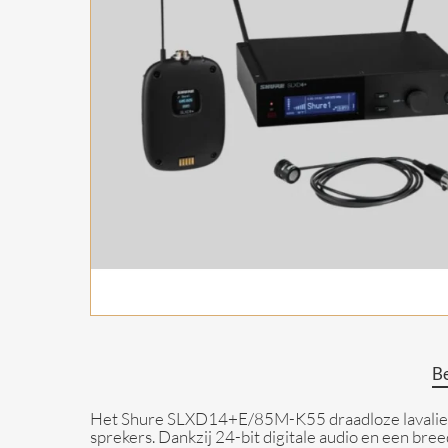
Install luidsprekers
Flightcase Accessoires
Headphones
Batterij Fullrange
Luidsprekers
Be
Het Shure SLXD14+E/85M-K55 draadloze lavalier
sprekers. Dankzij 24-bit digitale audio en een bre