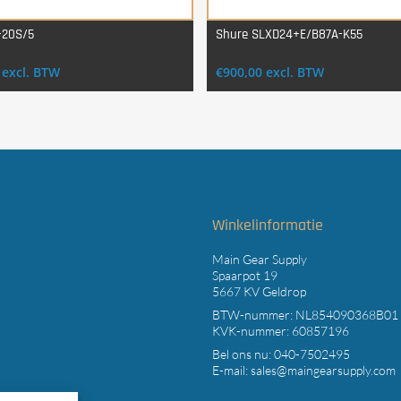
-20S/5
Shure SLXD24+E/B87A-K55
Login Voor Aankoop
Login Voor Aankoop
excl. BTW
€
900,00
excl. BTW
t
Winkelinformatie
Main Gear Supply
Spaarpot 19
5667 KV Geldrop
BTW-nummer: NL854090368B01
KVK-nummer: 60857196
Bel ons nu:
040-7502495
E-mail:
sales@maingearsupply.com