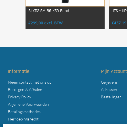
SLXD2 SM 86 K59 Band
JTS – UF
Login Voor Aankoop
€
299,00
excl. BTW
€
437,19
Informatie
Mijn Accoun
Neem contact met ons op
Gegevens
Bezorgen & Afhalen
Adressen
Privacy Policy
Bestellingen
Algemene Voorwaarden
Betalingsmethodes
Herroepingsrecht
Cookiebeleid (EU)