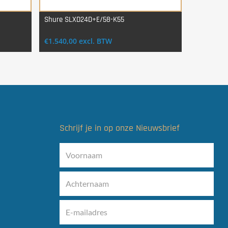
Shure SLXD24D+E/58-K55
Login Voor Aankoop
€
1.540,00
excl. BTW
Schrijf je in op onze Nieuwsbrief