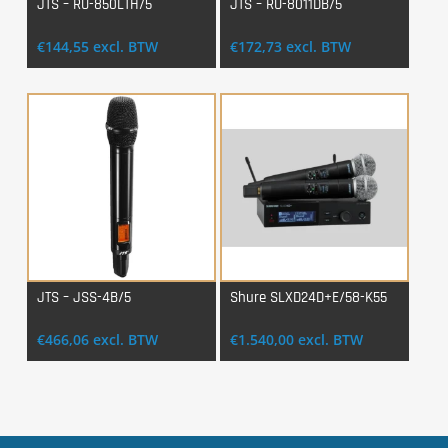
JTS – RU-850LTH/5
JTS – RU-8011DB/5
Login Voor Aankoop
Login Voor Aankoop
€
144,55
excl. BTW
€
172,73
excl. BTW
JTS – JSS-4B/5
Shure SLXD24D+E/58-K55
Login Voor Aankoop
Login Voor Aankoop
€
466,06
excl. BTW
€
1.540,00
excl. BTW