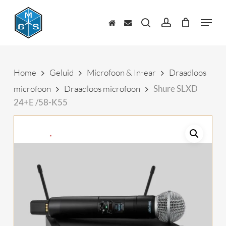
Skip
to
Menu
main
zoeken
account
content
Home
Geluid
Microfoon & In-ear
Draadloos
microfoon
Draadloos microfoon
Shure SLXD
24+E /58-K55