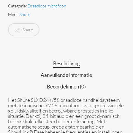
Categorie:
Draadloos microfoon
Merk:
Shure
Share
Beschrijving
Aanvullende informatie
Beoordelingen (0)
Het Shure SLXD24+/58 draadloze handheldsysteem
met de iconische SM58 microfoon levert professionele
geluidskwaliteit en betrouwbare prestaties in elke
situatie. Dankzij 24-bit audio en een groot dynamisch
bereik klinkt elke stem helder en krachtig. Met
automatische setup, brede afstembaarheid en
ShowLink® Ease beheer je frequenties en instellingen