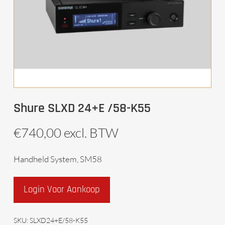
Shure SLXD 24+E /58-K55
€
740,00
excl. BTW
Handheld System, SM58
Login Voor Aankoop
SKU:
SLXD24+E/58-K55