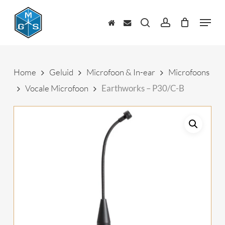
Skip
to
Menu
main
zoeken
account
content
Home
Geluid
Microfoon & In-ear
Microfoons
Vocale Microfoon
Earthworks – P30/C-B