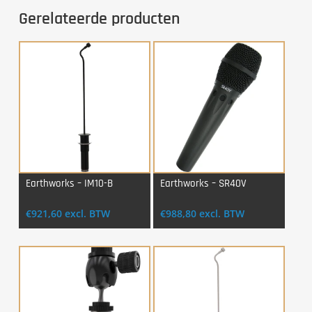
Gerelateerde producten
Earthworks – IM10-B
Earthworks – SR40V
Login Voor Aankoop
Login Voor Aankoop
€
921,60
excl. BTW
€
988,80
excl. BTW