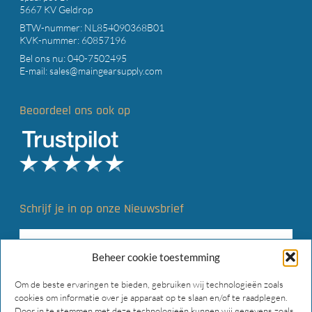
5667 KV Geldrop
BTW-nummer: NL854090368B01
KVK-nummer: 60857196
Bel ons nu:
040-7502495
E-mail:
sales@maingearsupply.com
Beoordeel ons ook op
Schrijf je in op onze Nieuwsbrief
Beheer cookie toestemming
Om de beste ervaringen te bieden, gebruiken wij technologieën zoals
cookies om informatie over je apparaat op te slaan en/of te raadplegen.
Door in te stemmen met deze technologieën kunnen wij gegevens zoals