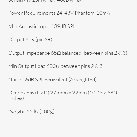
Power Requirements
24-48V Phantom, 10mA
Max Acoustic Input
139dB SPL
Output
XLR (pin 2+)
Output Impedance
65Ω balanced (between pins 2 & 3)
Min Output Load
600Ω between pins 2 & 3
Noise
16dB SPL equivalent (A weighted)
Dimensions (L x D)
275mm x 22mm (10.75 x .860
inches)
Weight
.22 lb. (100g)