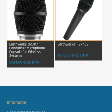
Earthworks SR3117
Earthworks – SR40V
Condenser Microphone
Login Voor Aankoop
Login Voor Aankoop
Capsule for Wireless
€
988,80
excl. BTW
Systems
€
324,00
excl. BTW
Informatie
Neem contact met ons op