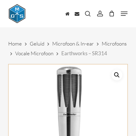
Skip
to
Menu
main
zoeken
account
content
Home
Geluid
Microfoon & In-ear
Microfoons
Vocale Microfoon
Earthworks – SR314