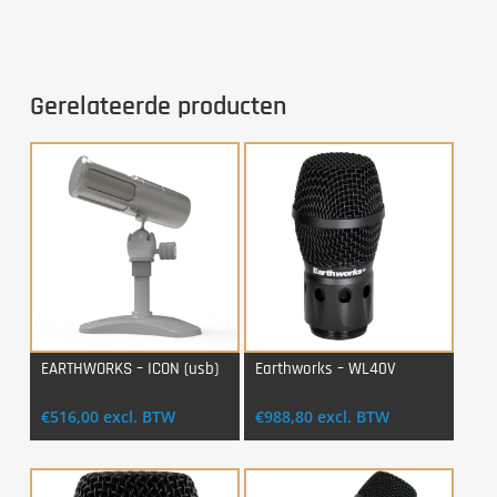
Gerelateerde producten
EARTHWORKS – ICON (usb)
Earthworks – WL40V
Login Voor Aankoop
Login Voor Aankoop
€
516,00
excl. BTW
€
988,80
excl. BTW