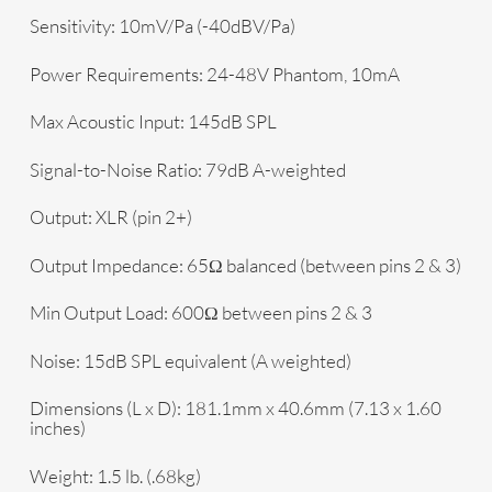
Sensitivity:
10mV/Pa (-40dBV/Pa)
Power Requirements:
24-48V Phantom, 10mA
Max Acoustic Input:
145dB SPL
Signal-to-Noise Ratio:
79dB A-weighted
Output:
XLR (pin 2+)
Output Impedance:
65Ω balanced (between pins 2 & 3)
Min Output Load:
600Ω between pins 2 & 3
Noise:
15dB SPL equivalent (A weighted)
Dimensions (L x D):
181.1mm x 40.6mm (7.13 x 1.60
inches)
Weight:
1.5 lb. (.68kg)