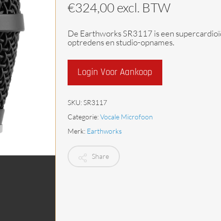
€
324,00
excl. BTW
Begrenzers
De Earthworks SR3117 is een supercardioïd
optredens en studio-opnames.
Login Voor Aankoop
SKU:
SR3117
Categorie:
Vocale Microfoon
Merk:
Earthworks
Share