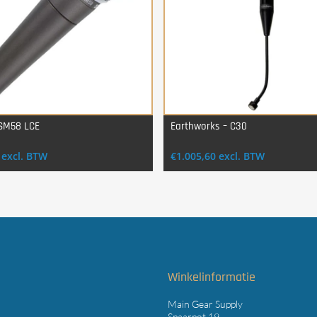
 SM58 LCE
Earthworks – C30
Login Voor Aankoop
Login Voor Aankoop
excl. BTW
€
1.005,60
excl. BTW
t
Winkelinformatie
Main Gear Supply
Spaarpot 19