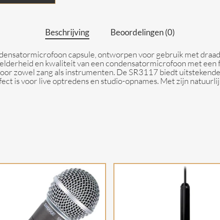
Beschrijving
Beoordelingen (0)
ensatormicrofoon capsule, ontworpen voor gebruik met draadl
helderheid en kwaliteit van een condensatormicrofoon met een 
is voor zowel zang als instrumenten. De SR3117 biedt uitsteke
ct is voor live optredens en studio-opnames. Met zijn natuurl