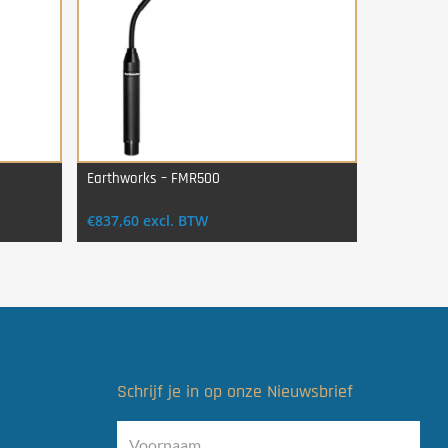
Earthworks – FMR500
Login Voor Aankoop
€
837,60
excl. BTW
Schrijf je in op onze Nieuwsbrief