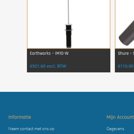
Earthworks – IM10-W
Shure –
Login Voor Aankoop
€
921,60
excl. BTW
€
110,00
Informatie
Mijn Accoun
Neem contact met ons op
Gegevens