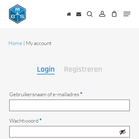
Skip
to
Menu
main
zoeken
account
content
Home
|
My account
Login
Registreren
Vereist
Gebruikersnaam of e-mailadres
*
Vereist
Wachtwoord
*