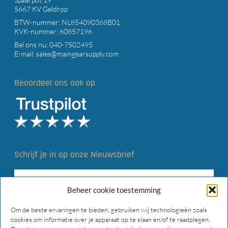
5667 KV Geldrop
BTW-nummer: NL854090368B01
KVK-nummer: 60857196
Bel ons nu:
040-7502495
E-mail:
sales@maingearsupply.com
Beoordeel ons ook op
Schrijf je in op onze Nieuwsbrief
Beheer cookie toestemming
Om de beste ervaringen te bieden, gebruiken wij technologieën zoals
cookies om informatie over je apparaat op te slaan en/of te raadplegen.