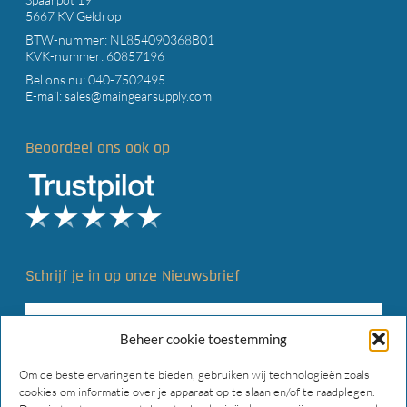
5667 KV Geldrop
BTW-nummer: NL854090368B01
KVK-nummer: 60857196
Bel ons nu:
040-7502495
E-mail:
sales@maingearsupply.com
Beoordeel ons ook op
Schrijf je in op onze Nieuwsbrief
Beheer cookie toestemming
Om de beste ervaringen te bieden, gebruiken wij technologieën zoals
cookies om informatie over je apparaat op te slaan en/of te raadplegen.