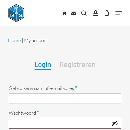
Skip
to
Menu
main
zoeken
account
content
Home
|
My account
Login
Registreren
Vereist
Gebruikersnaam of e-mailadres
*
Vereist
Wachtwoord
*