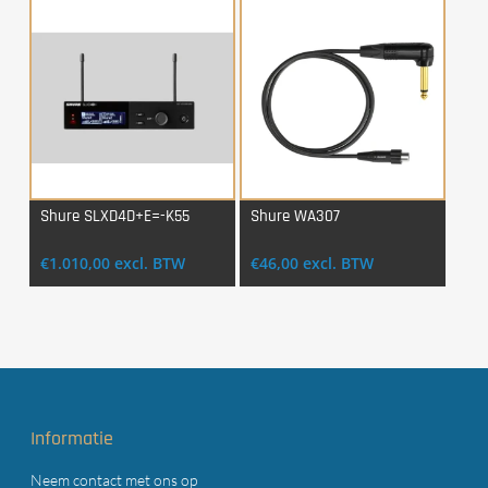
Shure SLXD4D+E=-K55
Shure WA307
Login Voor Aankoop
Login Voor Aankoop
€
1.010,00
excl. BTW
€
46,00
excl. BTW
Informatie
Neem contact met ons op