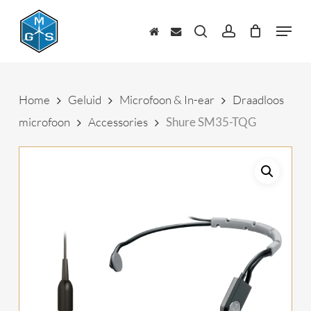
Skip
to
Menu
main
zoeken
account
content
Home
Geluid
Microfoon & In-ear
Draadloos
microfoon
Accessories
Shure SM35-TQG