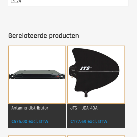
15,24
Gerelateerde producten
Antenna distributor
JTS – UDA-49A
Login Voor Aankoop
Login Voor Aankoop
€
575,00
excl. BTW
€
177,69
excl. BTW