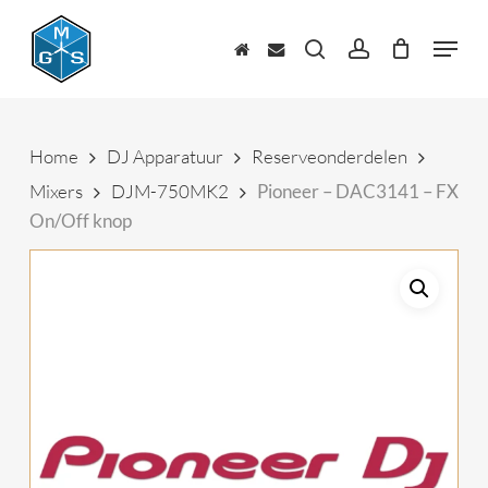
Skip
to
Menu
main
zoeken
account
content
Home
DJ Apparatuur
Reserveonderdelen
Mixers
DJM-750MK2
Pioneer – DAC3141 – FX
On/Off knop