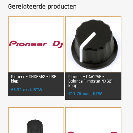
Gerelateerde producten
Pioneer – DNK6652 – USB
Pioneer – DAA1265 –
klep
Balance (+master NXS2)
Login Voor Aankoop
Login Voor Aankoop
knop
€
5,32
excl. BTW
€
11,75
excl. BTW