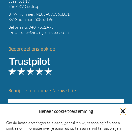
Spaarpot 19
5667 KV Geldrop
BTW-nummer: NL854090368B01
KVK-nummer: 60857196
Bel ons nu:
040-7502495
E-mail:
sales@maingearsupply.com
Beoordeel ons ook op
Schrijf je in op onze Nieuwsbrief
Beheer cookie toestemming
Om de beste ervaringen te bieden, gebruiken wij technologieën zoals
cookies om informatie over je apparaat op te slaan en/of te raadplegen.