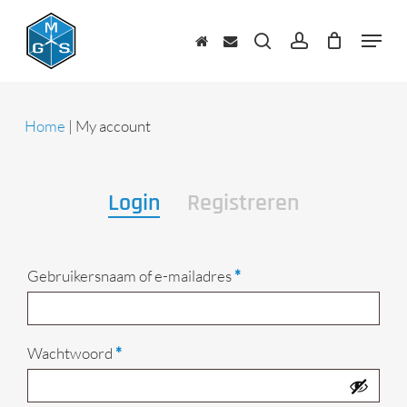
Skip
to
Menu
main
zoeken
account
content
Home
|
My account
Login
Registreren
Vereist
Gebruikersnaam of e-mailadres
*
Vereist
Wachtwoord
*