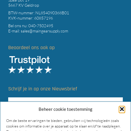
5667 KV Geldrop
BTW-nummer: NL854090368B01
KVK-nummer: 60857196
Bel ons nu:
040-7502495
E-mail:
sales@maingearsupply.com
Beoordeel ons ook op
Schrijf je in op onze Nieuwsbrief
Beheer cookie toestemming
Om de beste ervaringen te bieden, gebruiken wij technologieën zoals
cookies om informatie over je apparaat op te slaan en/of te raadplegen.