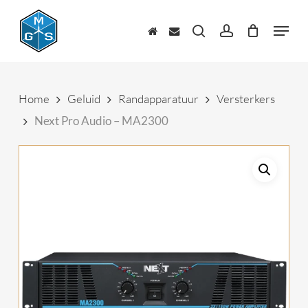
Skip
to
Menu
main
zoeken
account
content
Home
Geluid
Randapparatuur
Versterkers
Next Pro Audio – MA2300