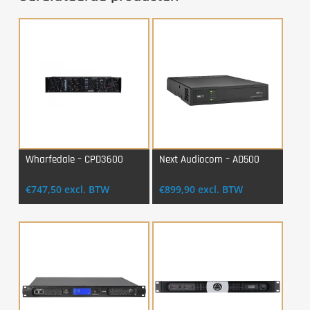
Wharfedale – CPD3600
Next Audiocom – AD500
Login Voor Aankoop
Login Voor Aankoop
€
747,50
excl. BTW
€
899,90
excl. BTW