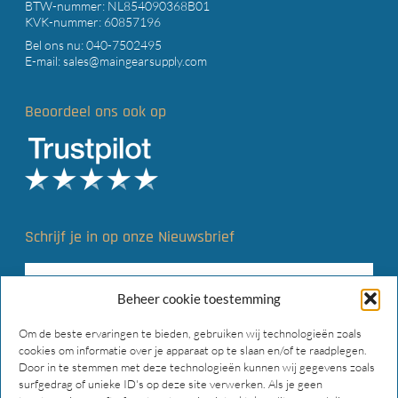
BTW-nummer: NL854090368B01
KVK-nummer: 60857196
Bel ons nu:
040-7502495
E-mail:
sales@maingearsupply.com
Beoordeel ons ook op
Schrijf je in op onze Nieuwsbrief
Beheer cookie toestemming
Om de beste ervaringen te bieden, gebruiken wij technologieën zoals
cookies om informatie over je apparaat op te slaan en/of te raadplegen.
Door in te stemmen met deze technologieën kunnen wij gegevens zoals
surfgedrag of unieke ID's op deze site verwerken. Als je geen