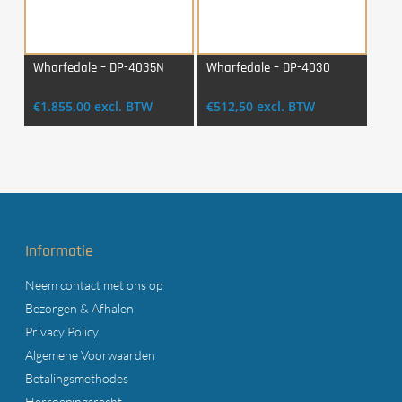
Wharfedale – DP-4035N
Wharfedale – DP-4030
Login Voor Aankoop
Login Voor Aankoop
€
1.855,00
excl. BTW
€
512,50
excl. BTW
Informatie
Neem contact met ons op
Bezorgen & Afhalen
Privacy Policy
Algemene Voorwaarden
Betalingsmethodes
Herroepingsrecht