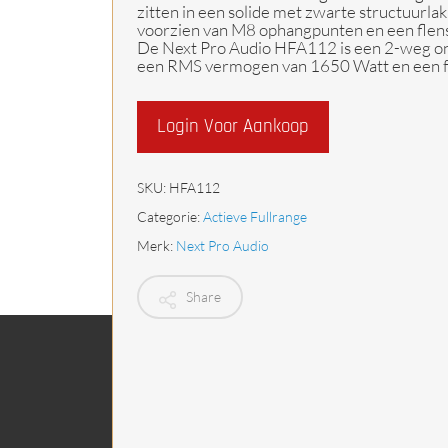
zitten in een solide met zwarte structuurla
Begrenzers
voorzien van M8 ophangpunten en een flens v
De Next Pro Audio HFA112 is een 2-weg on
een RMS vermogen van 1650 Watt en een fr
Login Voor Aankoop
SKU:
HFA112
Categorie:
Actieve Fullrange
Merk:
Next Pro Audio
Share