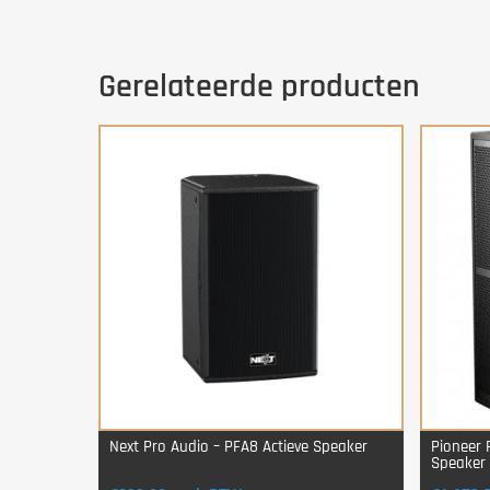
Gerelateerde producten
Next Pro Audio – PFA8 Actieve Speaker
Pioneer 
Speaker
Login Voor Aankoop