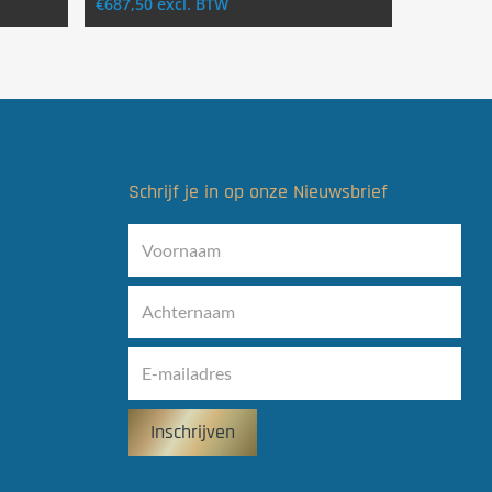
€
687,50
excl. BTW
Schrijf je in op onze Nieuwsbrief