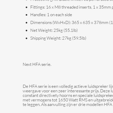
Fittings:
16 x M8 threaded inserts, 1 x 35mm 
Handles:
1 on each side
Dimensions (WxHxD):
365 x 635 x 378mm (14
Net Weight:
25kg (55.1lb)
Shipping Weight:
27kg (59.5lb)
Next HFA serie.
De HFA serie is een volledig actieve luidspreker l
weergave voor een zeer interessante prijs. Deze l
constant directivety hoorns en speciale luidspreke
met vermogens tot 1650 Watt RMS en uitgebreide dig
te leggen. Als aanvulling zijn er drie modellen HFA