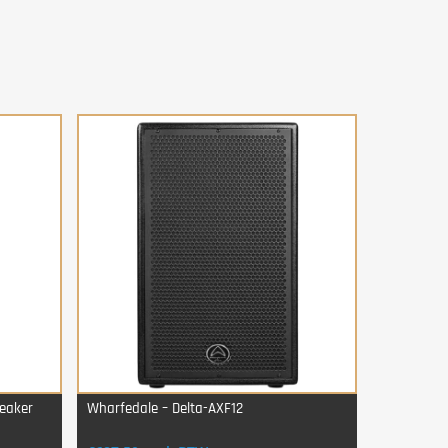
peaker
Wharfedale – Delta-AXF12
Login Voor Aankoop