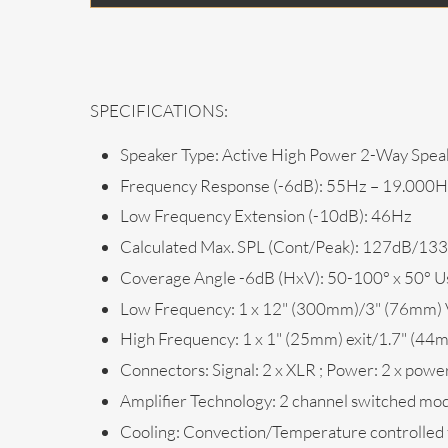
SPECIFICATIONS:
Speaker Type:
Active High Power 2-Way Spea
Frequency Response (-6dB):
55Hz – 19.000H
Low Frequency Extension (-10dB):
46Hz
Calculated Max. SPL (Cont/Peak):
127dB/133d
Coverage Angle -6dB (HxV):
50-100° x 50° Us
Low Frequency:
1 x 12" (300mm)/3" (76mm) 
High Frequency:
1 x 1" (25mm) exit/1.7" (4
Connectors:
Signal: 2 x XLR ; Power: 2 x po
Amplifier Technology:
2 channel switched mod
Cooling:
Convection/Temperature controlled 