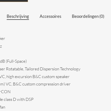
Beschrijving
Accessoires
Beoordelingen (0)
ker
z
B (Full-Space)
er Rotatable, Tailored Dispersion Technology
VC, high excursion B&C custom speaker
4mm) VC, B&C custom compression driver
werCON
e class D with DSP
fan