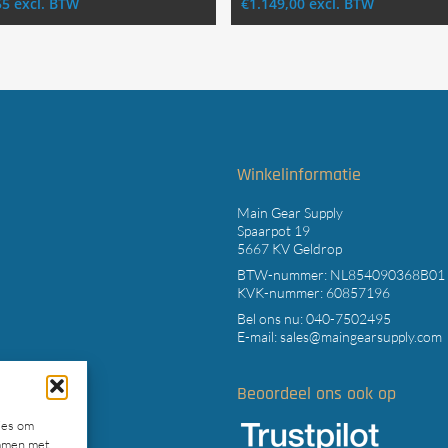
55
excl. BTW
€
1.149,00
excl. BTW
t
Winkelinformatie
Main Gear Supply
Spaarpot 19
5667 KV Geldrop
BTW-nummer: NL854090368B01
KVK-nummer: 60857196
Bel ons nu:
040-7502495
E-mail:
sales@maingearsupply.com
Beoordeel ons ook op
ies om
emmen met