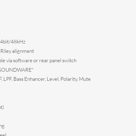
24bit/48kHz
Riley alignment
le via software or rear panel switch
re "SOUNDWARE"
, LPF, Bass Enhancer, Level, Polarity, Mute
t)
ng
eel