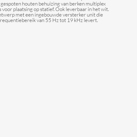
k gespoten houten behuizing van berken multiplex
oor plaatsing op statief. Ook leverbaar in het wit.
twerp met een ingebouwde versterker unit die
equentiebereik van 55 Hz tot 19 kHz levert.