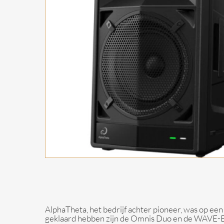
Install luidsprekers
Flightcase Accessoires
Headphones
Batterij Fullrange
Luidsprekers
AlphaTheta, het bedrijf achter pioneer, was op ee
geklaard hebben zijn de Omnis Duo en de WAVE-