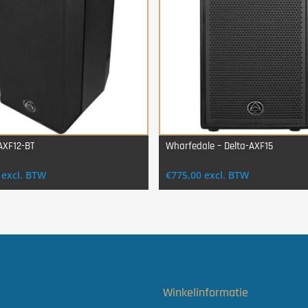
AXF12-BT
Wharfedale – Delta-AXF15
Login Voor Aankoop
Login Voor Aankoop
excl. BTW
€
775,00
excl. BTW
t
Winkelinformatie