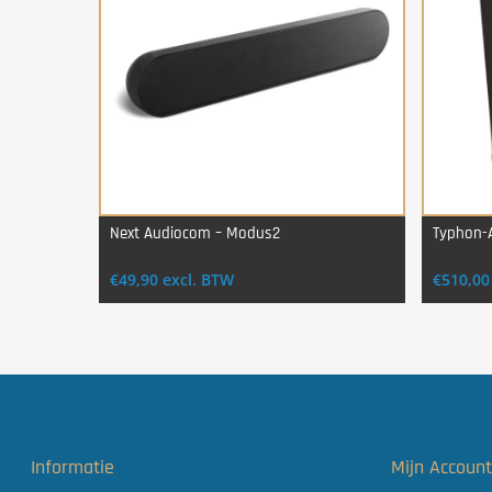
Next Audiocom – Modus2
Typhon-
Login Voor Aankoop
€
49,90
excl. BTW
€
510,00
Informatie
Mijn Accoun