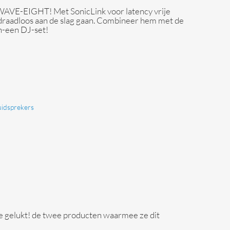
WAVE-EIGHT! Met SonicLink voor latency vrije
t draadloos aan de slag gaan. Combineer hem met de
n-een DJ-set!
uidsprekers
 ze gelukt! de twee producten waarmee ze dit