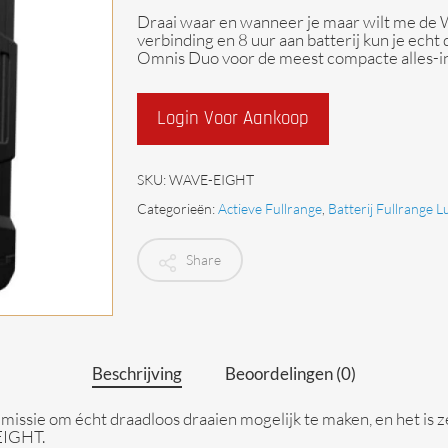
Draai waar en wanneer je maar wilt me de 
Begrenzers
verbinding en 8 uur aan batterij kun je ech
Omnis Duo voor de meest compacte alles-i
Login Voor Aankoop
SKU:
WAVE-EIGHT
Categorieën:
Actieve Fullrange
,
Batterij Fullrange L
Share
Beschrijving
Beoordelingen (0)
n missie om écht draadloos draaien mogelijk te maken, en het is
EIGHT.