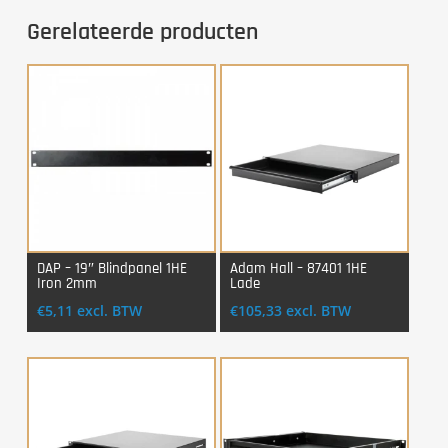
Gerelateerde producten
DAP – 19″ Blindpanel 1HE
Adam Hall – 87401 1HE
Iron 2mm
Lade
Login Voor Aankoop
Login Voor Aankoop
€
5,11
excl. BTW
€
105,33
excl. BTW