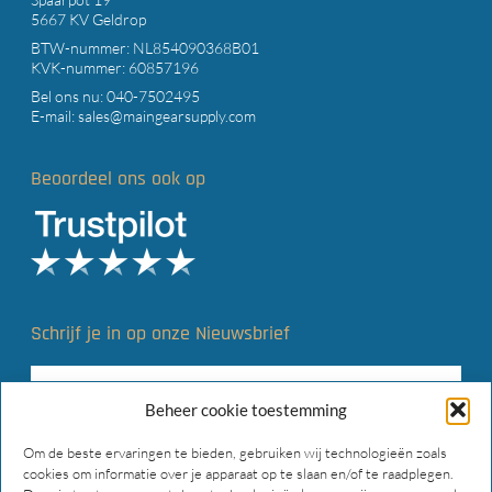
5667 KV Geldrop
BTW-nummer: NL854090368B01
KVK-nummer: 60857196
Bel ons nu:
040-7502495
E-mail:
sales@maingearsupply.com
Beoordeel ons ook op
Schrijf je in op onze Nieuwsbrief
Beheer cookie toestemming
Om de beste ervaringen te bieden, gebruiken wij technologieën zoals
cookies om informatie over je apparaat op te slaan en/of te raadplegen.