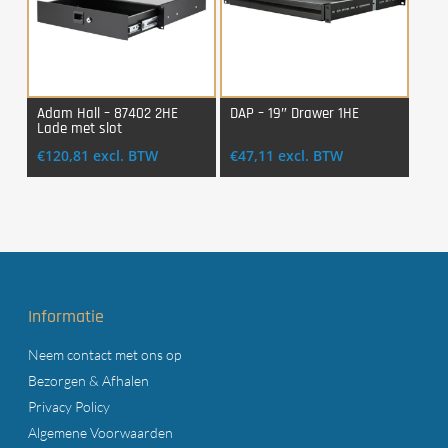
Adam Hall – 87402 2HE
DAP – 19″ Drawer 1HE
Lade met slot
Login Voor Aankoop
Login Voor Aankoop
€
120,81
excl. BTW
€
47,11
excl. BTW
Informatie
Neem contact met ons op
Bezorgen & Afhalen
Privacy Policy
Algemene Voorwaarden