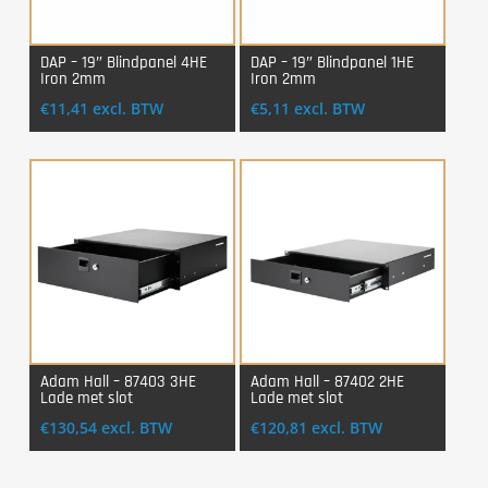
DAP – 19″ Blindpanel 4HE
DAP – 19″ Blindpanel 1HE
Iron 2mm
Iron 2mm
Login Voor Aankoop
Login Voor Aankoop
€
11,41
excl. BTW
€
5,11
excl. BTW
Adam Hall – 87403 3HE
Adam Hall – 87402 2HE
Lade met slot
Lade met slot
Login Voor Aankoop
Login Voor Aankoop
€
130,54
excl. BTW
€
120,81
excl. BTW