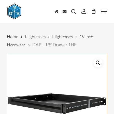
Skip
to
Menu
main
zoeken
account
content
Home
Flightcases
Flightcases
19 Inch
Hardware
DAP – 19″ Drawer 1HE