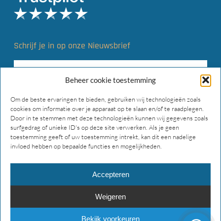
Schrijf je in op onze Nieuwsbrief
Beheer cookie toestemming
Om de beste ervaringen te bieden, gebruiken wij technologieën zoals
cookies om informatie over je apparaat op te slaan en/of te raadplegen.
Door in te stemmen met deze technologieën kunnen wij gegevens zoals
surfgedrag of unieke ID's op deze site verwerken. Als je geen
toestemming geeft of uw toestemming intrekt, kan dit een nadelige
invloed hebben op bepaalde functies en mogelijkheden.
Accepteren
Weigeren
© 2026 Main Gear Supply. Alle rechten voorbehouden.
Bekijk voorkeuren