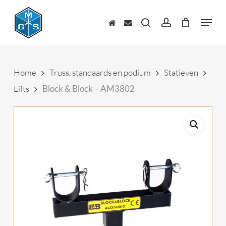
Skip
to
Menu
main
zoeken
account
content
Home
Truss, standaards en podium
Statieven
Lifts
Block & Block – AM3802