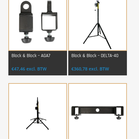
Block & Block – AGA7
Block & Block – DELTA-40
Login Voor Aankoop
Login Voor Aankoop
€
47,46
excl. BTW
€
360,78
excl. BTW