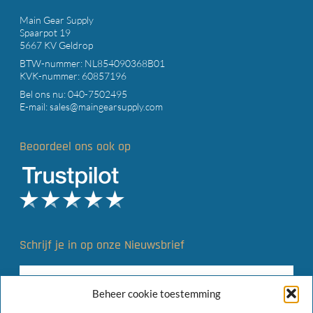
Main Gear Supply
Spaarpot 19
5667 KV Geldrop
BTW-nummer: NL854090368B01
KVK-nummer: 60857196
Bel ons nu:
040-7502495
E-mail:
sales@maingearsupply.com
Beoordeel ons ook op
Schrijf je in op onze Nieuwsbrief
Beheer cookie toestemming