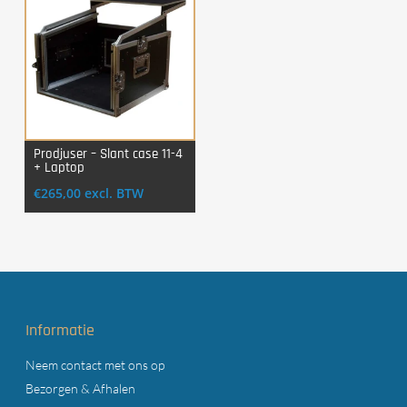
Prodjuser – Slant case 11-4
+ Laptop
Login Voor Aankoop
€
265,00
excl. BTW
Informatie
Neem contact met ons op
Bezorgen & Afhalen