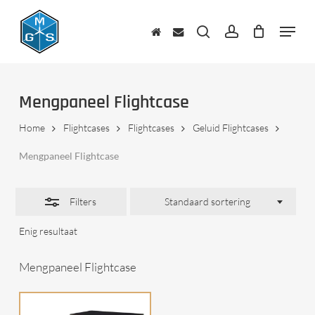
Skip
to
Menu
Close
main
zoeken
account
Filters
content
Mengpaneel Flightcase
Home
Flightcases
Flightcases
Geluid Flightcases
Mengpaneel Flightcase
Filters
Standaard sortering
Enig resultaat
Mengpaneel Flightcase