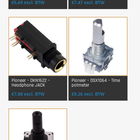
€
5,69
excl. BTW
€
7,47
excl. BTW
Pioneer – DKN1622 –
Pioneer – DSX1064 – Time
Headphone JACK
potmeter
Login Voor Aankoop
Login Voor Aankoop
€
7,88
excl. BTW
€
9,26
excl. BTW