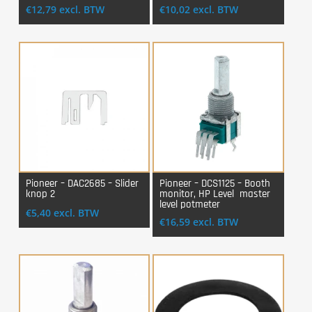
€
12,79
excl. BTW
€
10,02
excl. BTW
Pioneer – DAC2685 – Slider
Pioneer – DCS1125 – Booth
knop 2
monitor, HP Level master
Login Voor Aankoop
Login Voor Aankoop
level potmeter
€
5,40
excl. BTW
€
16,59
excl. BTW