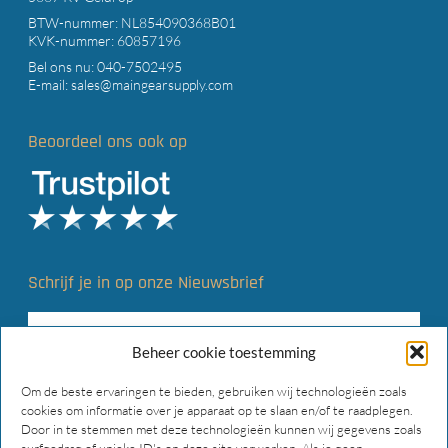
BTW-nummer: NL854090368B01
KVK-nummer: 60857196
Bel ons nu:
040-7502495
E-mail:
sales@maingearsupply.com
Beoordeel ons ook op
Schrijf je in op onze Nieuwsbrief
Beheer cookie toestemming
Om de beste ervaringen te bieden, gebruiken wij technologieën zoals
cookies om informatie over je apparaat op te slaan en/of te raadplegen.
Door in te stemmen met deze technologieën kunnen wij gegevens zoals