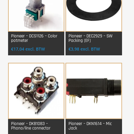
Pioneer – DCS1126 – Color
Pioneer – DEC2929 – SW
potmeter
Packing (EF)
Login Voor Aankoop
Login Voor Aankoop
€
17,04
excl. BTW
€
3,98
excl. BTW
Pioneer – DKB1083 –
Pioneer – DKN1614 – Mic
Phono/line connector
Jack
Login Voor Aankoop
Login Voor Aankoop