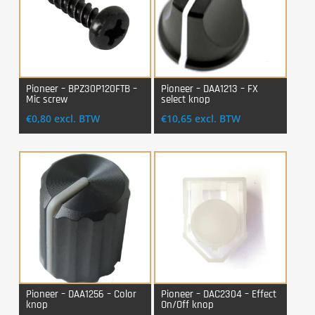
Pioneer – BPZ30P120FTB –
Pioneer – DAA1213 – FX
Mic screw
select knop
Login Voor Aankoop
Login Voor Aankoop
€
0,80
excl. BTW
€
10,65
excl. BTW
Pioneer – DAA1256 – Color
Pioneer – DAC2304 – Effect
knop
On/Off knop
Login Voor Aankoop
Login Voor Aankoop