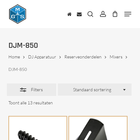
Skip
to
Menu
Close
main
zoeken
account
Filters
content
DJM-850
Home
DJ Apparatuur
Reserveonderdelen
Mixers
DJM-850
Filters
Standaard sortering
Toont alle 13 resultaten