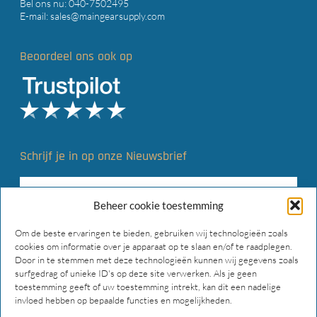
Bel ons nu:
040-7502495
E-mail:
sales@maingearsupply.com
Beoordeel ons ook op
Schrijf je in op onze Nieuwsbrief
Beheer cookie toestemming
Om de beste ervaringen te bieden, gebruiken wij technologieën zoals
cookies om informatie over je apparaat op te slaan en/of te raadplegen.
Door in te stemmen met deze technologieën kunnen wij gegevens zoals
surfgedrag of unieke ID's op deze site verwerken. Als je geen
toestemming geeft of uw toestemming intrekt, kan dit een nadelige
invloed hebben op bepaalde functies en mogelijkheden.