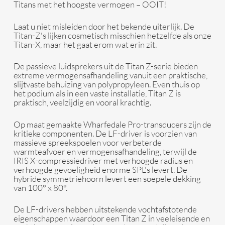
Titans met het hoogste vermogen – OOIT!
Laat u niet misleiden door het bekende uiterlijk. De
Titan-Z's lijken cosmetisch misschien hetzelfde als onze
Titan-X, maar het gaat erom wat erin zit.
De passieve luidsprekers uit de Titan Z-serie bieden
extreme vermogensafhandeling vanuit een praktische,
slijtvaste behuizing van polypropyleen. Even thuis op
het podium als in een vaste installatie, Titan Z is
praktisch, veelzijdig en vooral krachtig.
Op maat gemaakte Wharfedale Pro-transducers zijn de
kritieke componenten. De LF-driver is voorzien van
massieve spreekspoelen voor verbeterde
warmteafvoer en vermogensafhandeling, terwijl de
IRIS X-compressiedriver met verhoogde radius en
verhoogde gevoeligheid enorme SPL's levert. De
hybride symmetriehoorn levert een soepele dekking
van 100° x 80°.
De LF-drivers hebben uitstekende vochtafstotende
eigenschappen waardoor een Titan Z in veeleisende en