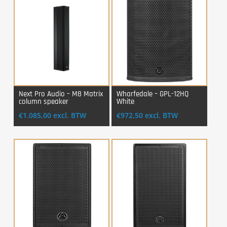
Next Pro Audio – M8 Matrix
Wharfedale – GPL-12HQ
column speaker
White
Login Voor Aankoop
Login Voor Aankoop
€
1.085,00
excl. BTW
€
972,50
excl. BTW