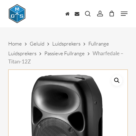
Skip
to
Menu
main
zoeken
account
content
Home
Geluid
Luidsprekers
Fullrange
Luidsprekers
Passieve Fullrange
Wharfedale –
Titan-12Z