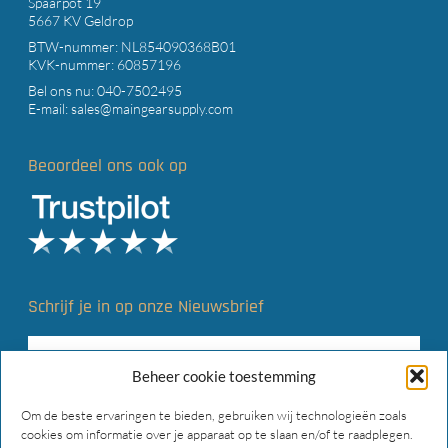
Spaarpot 19
5667 KV Geldrop
BTW-nummer: NL854090368B01
KVK-nummer: 60857196
Bel ons nu:
040-7502495
E-mail:
sales@maingearsupply.com
Beoordeel ons ook op
Schrijf je in op onze Nieuwsbrief
Beheer cookie toestemming
Om de beste ervaringen te bieden, gebruiken wij technologieën zoals
cookies om informatie over je apparaat op te slaan en/of te raadplegen.