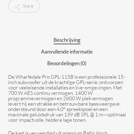
Share
Beschrijving
Aanvullende informatie
Beoordelingen (0)
De
Wharfedale Pro GPL-115B
is een professionele 15-
inch subwoofer uit de krachtige GPL-serie, ontworpen
voor veeleisende installaties en live-omgevingen. Met
700 W AES continu vermogen
,
1400 W
programmevermogen
en
2800 W piekvermogen
levert hij een strakke en betrouwbare bassweergave,
ondersteund door een
4,0″ spreekspoel
en een
maximale geluidsdruk van
139 dB SPL @ 1 m
—optimaal
voor impactvolle, heldere lage tonen.
De kast is vervaardigd uit
premium Baltic birch