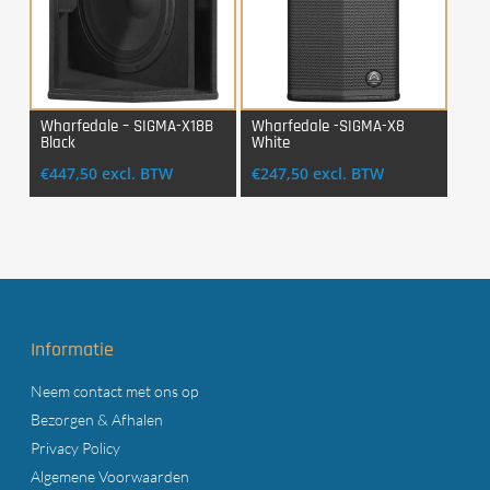
Wharfedale – SIGMA-X18B
Wharfedale -SIGMA-X8
Black
White
Login Voor Aankoop
Login Voor Aankoop
€
447,50
excl. BTW
€
247,50
excl. BTW
Informatie
Neem contact met ons op
Bezorgen & Afhalen
Privacy Policy
Algemene Voorwaarden