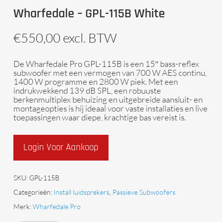
Wharfedale – GPL-115B White
€
550,00
excl. BTW
De
Wharfedale Pro GPL-115B
is een 15″ bass-reflex
subwoofer met een vermogen van 700 W AES continu,
1400 W programme en 2800 W piek. Met een
indrukwekkend 139 dB SPL, een robuuste
berkenmultiplex behuizing en uitgebreide aansluit- en
montageopties is hij ideaal voor vaste installaties en live
toepassingen waar diepe, krachtige bas vereist is.
Login Voor Aankoop
SKU:
GPL-115B
Categorieën:
Install luidsprekers
,
Passieve Subwoofers
Merk:
Wharfedale Pro