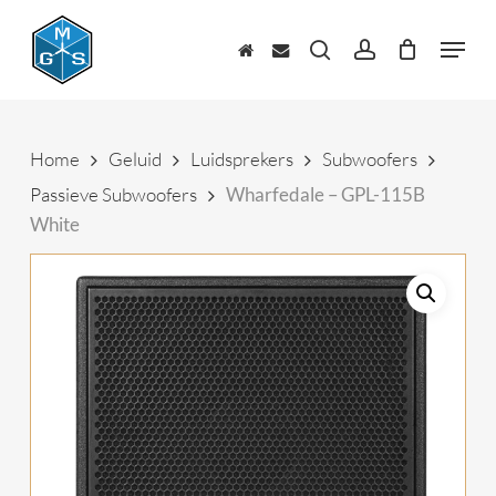
Skip
to
Menu
main
zoeken
account
content
Home
Geluid
Luidsprekers
Subwoofers
Passieve Subwoofers
Wharfedale – GPL-115B
White