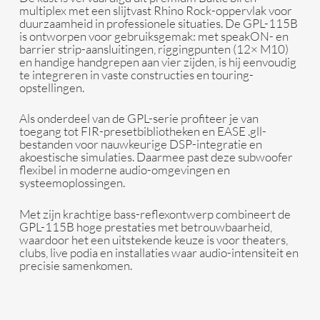
multiplex
met een slijtvast
Rhino Rock
-oppervlak voor
duurzaamheid in professionele situaties. De GPL-115B
is ontworpen voor gebruiksgemak: met
speakON- en
barrier strip-aansluitingen
,
riggingpunten (12× M10)
en handige handgrepen aan vier zijden, is hij eenvoudig
te integreren in vaste constructies en touring-
opstellingen.
Als onderdeel van de GPL-serie profiteer je van
toegang tot
FIR-presetbibliotheken
en
EASE .gll-
bestanden
voor nauwkeurige DSP-integratie en
akoestische simulaties. Daarmee past deze subwoofer
flexibel in moderne audio-omgevingen en
systeemoplossingen.
Met zijn krachtige bass-reflexontwerp combineert de
GPL-115B hoge prestaties met betrouwbaarheid,
waardoor het een uitstekende keuze is voor theaters,
clubs, live podia en installaties waar audio-intensiteit en
precisie samenkomen.