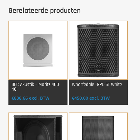
Gerelateerde producten
BEC Akustik – Moritz 400-
Wharfedale -GPL-5T White
40
Login Voor Aankoop
Login Voor Aankoop
€
838,66
excl. BTW
€
450,00
excl. BTW