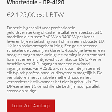
Wharfedale – DP-4120
€
2.125,00
excl. BTW
De serie is geschikt voor professionele
geluidsversterking of vaste installaties en bestaat uit 5
modellen die tussen 760 W en 3400 W per kanaal
leveren bij een belasting van 4 ohm in een robuuste 1U,
19-inch rackmontagebehuizing. Een geavanceerde
schakelende voeding en klasse D-topologie leveren een
hoog vermogen met weinig vervorming in een compact
formaat en een lichtgewicht vormfactor. De DP-serie
beschikt over XLR-ingangen met een maximaal
ingangsniveau van +22dBu, waardoor integratie met
elk typisch professioneel audiosysteem mogelijk is. De
ventilatoren met variabele snelheid houden het
versterkerrek stil wanneer het niet in gebruik is. De
DP-serie heeft 3 verschillende bedrijfsmodi, parallel,
stereo en bridge.
Login Voor Aankoop