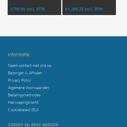
Login Voor Aankoop
Login Voor Aankoop
€
789,90
excl. BTW
€
1.289,25
excl. BTW
Informatie
Neem contact met ons op
Bezorgen & Afhalen
Privacy Policy
Algemene Voorwaarden
Betalingsmethodes
Herroepingsrecht
Cookiebeleid (EU)
Zoeken op deze website