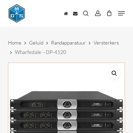
Skip
to
Menu
main
zoeken
account
content
Home
Geluid
Randapparatuur
Versterkers
Wharfedale – DP-4120