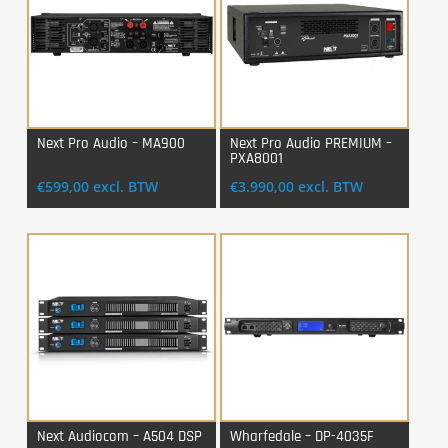
Next Pro Audio – MA900
Next Pro Audio PREMIUM –
PXA8001
Login Voor Aankoop
Login Voor Aankoop
€
599,00
excl. BTW
€
3.990,00
excl. BTW
Next Audiocom – A504 DSP
Wharfedale – DP-4035F