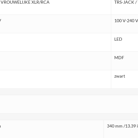
/ VROUWELIJKE XLR/RCA
TRS-JACK 
V
100 V-240 
LED
MDF
zwart
h
340 mm /13.39 