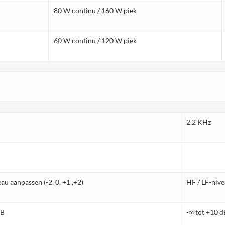
80 W continu / 160 W piek
60 W continu / 120 W piek
2.2 KHz
au aanpassen (-2, 0, +1 ,+2)
HF / LF-nive
dB
-∞ tot +10 d