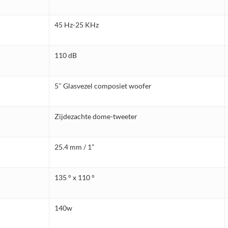
45 Hz-25 KHz
110 dB
5″ Glasvezel composiet woofer
Zijdezachte dome-tweeter
25.4 mm / 1”
135 ° x 110 °
140w