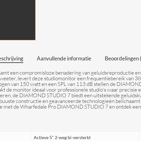
schrijving
Aanvullende informatie
Beoordelingen 
 een compromisloze benadering van geluidsreproductie en i
 tweeter, levert deze studiomonitor een frequentiebereik van
gen van 150 watt en een SPL van 113 dB stellen de DIAMOND
aakt de monitor ideaal voor professionele studio's waar precisie
ceren, de DIAMOND STUDIO 7 biedt een uitstekende geluidskwal
uuste constructie en geavanceerde technologieën belichaamt 
entie met de Wharfedale Pro DIAMOND STUDIO 7 en ontdek een 
Actieve 5" 2-weg bi-versterkt