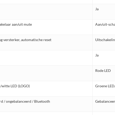
Ja
akelaar aan/uit mute
Aan/uit-scha
ng versterker, automatische reset
Uitschakelin
Ja
Rode LED
/witte LED (LOGO)
Groene LED
d / ongebalanceerd / Bluetooth
Gebalanceer