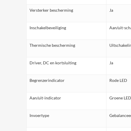
Versterker bescherming
Ja
Inschakelbeveiliging
Aan/uit-sch
Thermische bescherming
Uitschakeli
Driver, DC en kortsluiting
Ja
Begrenzerindicator
Rode LED
Aan/uit-indicator
Groene LED
Invoertype
Gebalanceer