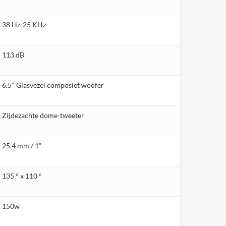
38 Hz-25 KHz
113 dB
6.5″ Glasvezel composiet woofer
Zijdezachte dome-tweeter
25.4 mm / 1”
135 ° x 110 °
150w