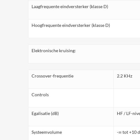
Laagfrequente eindversterker (klasse D)
Hoogfrequente eindversterker (klasse D)
Elektronische kruising:
Crossover-frequentie
2.2 KHz
Controls
Egalisatie (dB)
HF / LF-nive
Systeemvolume
-∞ tot +10 