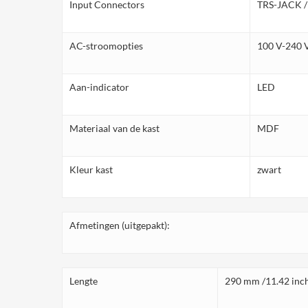
Input Connectors
TRS-JACK 
AC-stroomopties
100 V-240 
Aan-indicator
LED
Materiaal van de kast
MDF
Kleur kast
zwart
Afmetingen (uitgepakt):
Lengte
290 mm /11.42 inc