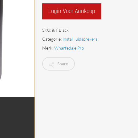
Begrenzers
Login Voor Aankoop
SKU:
i8T Black
Categorie:
Install luidsprekers
Merk:
Wharfedale Pro
Share