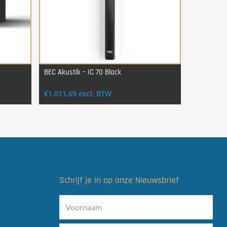
BEC Akustik – IC 70 Black
Login Voor Aankoop
€
1.011,69
excl. BTW
Schrijf je in op onze Nieuwsbrief