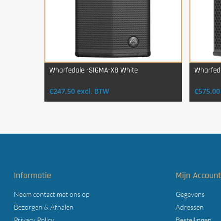
Wharfedale -SIGMA-X8 White
Wharfed
Login Voor Aankoop
€
247,50
excl. BTW
€
575,00
Informatie
Mijn Accoun
Neem contact met ons op
Gegevens
Bezorgen & Afhalen
Adressen
Privacy Policy
Bestellingen