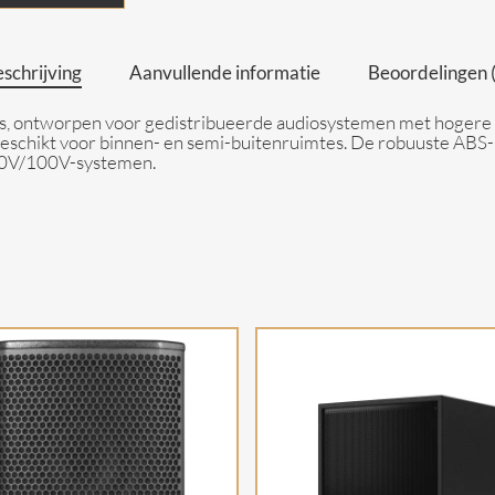
schrijving
Aanvullende informatie
Beoordelingen 
Series, ontworpen voor gedistribueerde audiosystemen met hoge
 geschikt voor binnen- en semi-buitenruimtes. De robuuste ABS-
n 70V/100V-systemen.