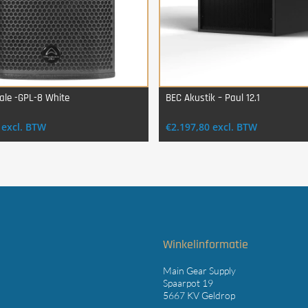
ale -GPL-8 White
BEC Akustik – Paul 12.1
Login Voor Aankoop
Login Voor Aankoop
excl. BTW
€
2.197,80
excl. BTW
t
Winkelinformatie
Main Gear Supply
Spaarpot 19
5667 KV Geldrop