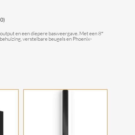
(0)
re output en een diepere basweergave. Met een 8″
behuizing, verstelbare beugels en Phoenix-