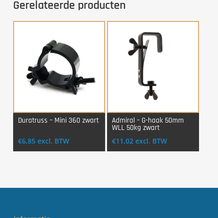
Gerelateerde producten
Duratruss – Mini 360 zwart
Admiral – G-haak 50mm
WLL 50kg zwart
Login Voor Aankoop
Login Voor Aankoop
€
6,85
excl. BTW
€
11,02
excl. BTW