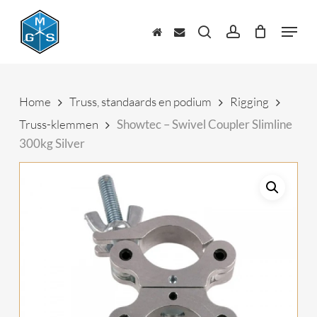
Skip
to
Menu
main
zoeken
account
content
Home
Truss, standaards en podium
Rigging
Truss-klemmen
Showtec – Swivel Coupler Slimline
300kg Silver