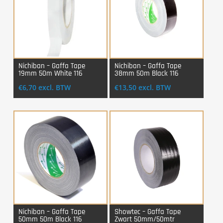
Nichiban – Gaffa Tape
Nichiban – Gaffa Tape
19mm 50m White 116
38mm 50m Black 116
Login Voor Aankoop
Login Voor Aankoop
€
6,70
excl. BTW
€
13,50
excl. BTW
Nichiban – Gaffa Tape
Showtec – Gaffa Tape
50mm 50m Black 116
Zwart 50mm/50mtr
Login Voor Aankoop
Login Voor Aankoop