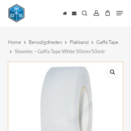
Skip
to
Menu
main
zoeken
account
content
Home
Benodigdheden
Plakband
Gaffa Tape
Showtec – Gaffa Tape White 50mm/50mtr