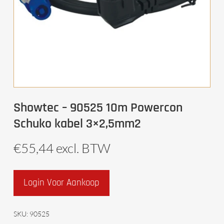
Showtec – 90525 10m Powercon
Schuko kabel 3×2,5mm2
€
55,44
excl. BTW
Login Voor Aankoop
SKU:
90525