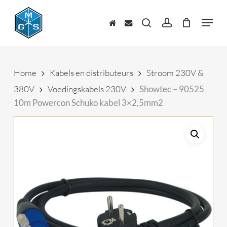
Skip
to
Menu
main
zoeken
account
content
Home
Kabels en distributeurs
Stroom 230V &
380V
Voedingskabels 230V
Showtec – 90525
10m Powercon Schuko kabel 3×2,5mm2