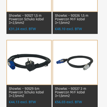
Showtec – 90527 1,5 m
Showtec – 90536 1,5 m
Powercon Schuko kabel
Powercon M/F kabel
Login Voor Aankoop
Login Voor Aankoop
3×2,5mm2
3×1,5mm2
€
31,24
excl. BTW
€
48,10
excl. BTW
Showtec – 90529 6m
Showtec – 90537 3 m
Powercon Schuko kabel
Powercon M/F kabel
Login Voor Aankoop
Login Voor Aankoop
3×2,5mm2
3×1,5mm2
€
44,13
excl. BTW
€
56,03
excl. BTW