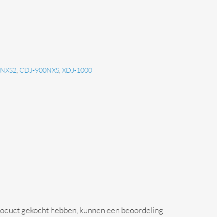
0NXS2
,
CDJ-900NXS
,
XDJ-1000
 product gekocht hebben, kunnen een beoordeling