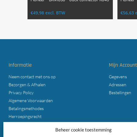
Login Voor Aankoop
€
49,98
excl. BTW
€
56,63
Informatie
Mijn Accoun
Neem contact met ons op
Gegevens
Bezorgen & Afhalen
Adressen
Privacy Policy
Bestellingen
Algemene Voorwaarden
Betalingsmethodes
Herroepingsrecht
Cookiebeleid (EU)
Beheer cookie toestemming