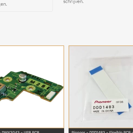
schrijven.
gen.
 – DWX3043 – USB PCB
Pioneer – DDD1483 – Flexible PCB w