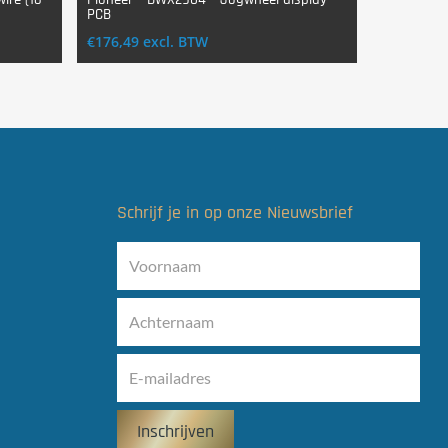
PCB
Login Voor Aankoop
€
176,49
excl. BTW
Schrijf je in op onze Nieuwsbrief