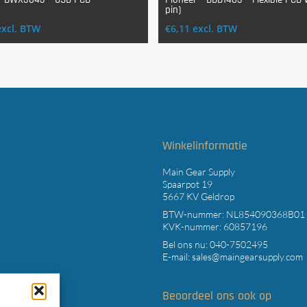
pin)
Login Voor Aankoop
Login Voor Aankoop
excl. BTW
€
6,11
excl. BTW
t
Winkelinformatie
Main Gear Supply
Spaarpot 19
5667 KV Geldrop
BTW-nummer: NL854090368B01
KVK-nummer: 60857196
Bel ons nu:
040-7502495
E-mail:
sales@maingearsupply.com
Beoordeel ons ook op