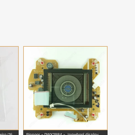
ire (16
Pioneer – DWX2984 – Jogwheel display