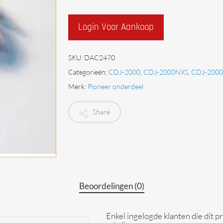
Begrenzers
Login Voor Aankoop
SKU:
DAC2470
Categorieën:
CDJ-2000
,
CDJ-2000NXS
,
CDJ-200
Merk:
Pioneer onderdeel
Share
Beoordelingen (0)
Enkel ingelogde klanten die dit