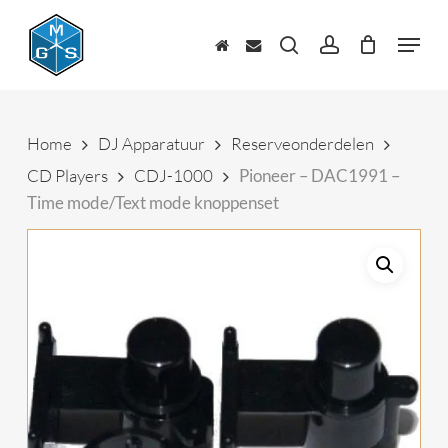
Skip
to
Menu
main
zoeken
account
content
Home
DJ Apparatuur
Reserveonderdelen
CD Players
CDJ-1000
Pioneer – DAC1991 –
Time mode/Text mode knoppenset