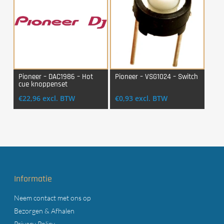
Pioneer – DAC1986 – Hot
Pioneer – VSG1024 – Switch
cue knoppenset
Login Voor Aankoop
Login Voor Aankoop
€
22,96
excl. BTW
€
0,93
excl. BTW
Informatie
Neem contact met ons op
Bezorgen & Afhalen
Privacy Policy