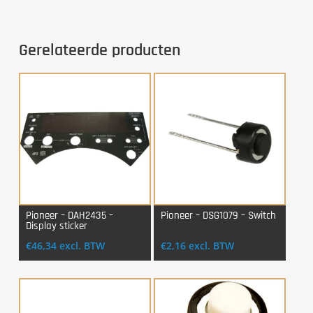
Gerelateerde producten
Pioneer – DAH2435 –
Pioneer – DSG1079 – Switch
Display sticker
Login Voor Aankoop
Login Voor Aankoop
€
46,34
excl. BTW
€
2,16
excl. BTW