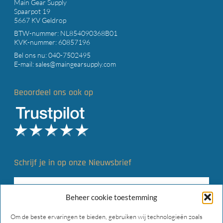
Main Gear Supply
Spaarpot 19
5667 KV Geldrop
BTW-nummer: NL854090368B01
KVK-nummer: 60857196
Bel ons nu:
040-7502495
E-mail:
sales@maingearsupply.com
Beoordeel ons ook op
Schrijf je in op onze Nieuwsbrief
Beheer cookie toestemming
Om de beste ervaringen te bieden, gebruiken wij technologieën zoals