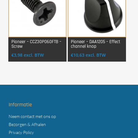
Pioneer – CCZ30P060FTB –
Pioneer – DAA1205 – Effect
Screw
channel knop
Login Voor Aankoop
Login Voor Aankoop
€
3,98
excl. BTW
€
10,63
excl. BTW
Informatie
Neem contact met ons op
Bezorgen & Afhalen
Privacy Policy