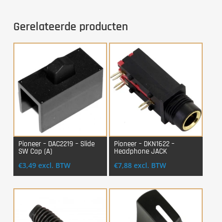
Gerelateerde producten
Pioneer – DAC2219 – Slide
Pioneer – DKN1622 –
SW Cap (A)
Headphone JACK
Login Voor Aankoop
Login Voor Aankoop
€
3,49
excl. BTW
€
7,88
excl. BTW