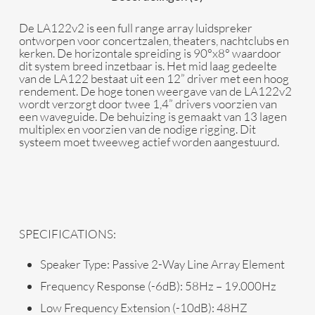
De LA122v2 is een full range array luidspreker
ontworpen voor concertzalen, theaters, nachtclubs en
kerken. De horizontale spreiding is 90°x8° waardoor
dit system breed inzetbaar is. Het mid laag gedeelte
van de LA122 bestaat uit een 12” driver met een hoog
rendement. De hoge tonen weergave van de LA122v2
wordt verzorgt door twee 1,4” drivers voorzien van
een waveguide. De behuizing is gemaakt van 13 lagen
multiplex en voorzien van de nodige rigging. Dit
systeem moet tweeweg actief worden aangestuurd.
SPECIFICATIONS:
Speaker Type: Passive 2-Way Line Array Element
Frequency Response (-6dB): 58Hz – 19.000Hz
Low Frequency Extension (-10dB): 48HZ