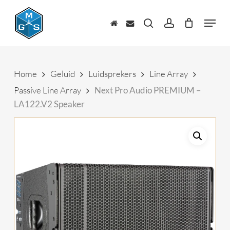
Skip
to
Menu
main
zoeken
account
content
Home
Geluid
Luidsprekers
Line Array
Passive Line Array
Next Pro Audio PREMIUM –
LA122.V2 Speaker