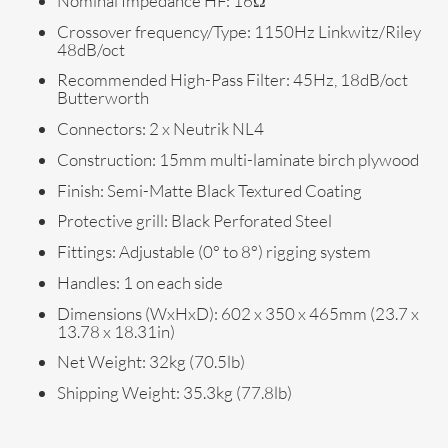
Nominal Impedance HF: 16Ω
Crossover frequency/Type: 1150Hz Linkwitz/Riley
48dB/oct
Recommended High-Pass Filter: 45Hz, 18dB/oct
Butterworth
Connectors: 2 x Neutrik NL4
Construction: 15mm multi-laminate birch plywood
Finish: Semi-Matte Black Textured Coating
Protective grill: Black Perforated Steel
Fittings: Adjustable (0° to 8°) rigging system
Handles: 1 on each side
Dimensions (WxHxD): 602 x 350 x 465mm (23.7 x
13.78 x 18.31in)
Net Weight: 32kg (70.5lb)
Shipping Weight: 35.3kg (77.8lb)