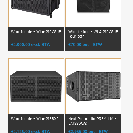
Wharfedale – WLA-210XSUB
Wharfedale – WLA 210XSUB
Tour bag
Login Voor Aankoop
Login Voor Aankoop
€
2.000,00
excl. BTW
€
70,00
excl. BTW
Wharfedale – WLA-218BXF
Next Pro Audio PREMIUM –
LA122W.v2
Login Voor Aankoop
Login Voor Aankoop
€
2.125,00
excl. BTW
€
2.955,00
excl. BTW