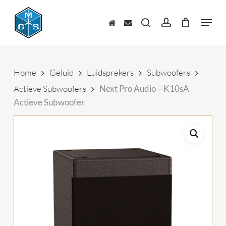
Skip
to
Menu
main
zoeken
account
content
Home
Geluid
Luidsprekers
Subwoofers
Actieve Subwoofers
Next Pro Audio – K10sA
Actieve Subwoofer