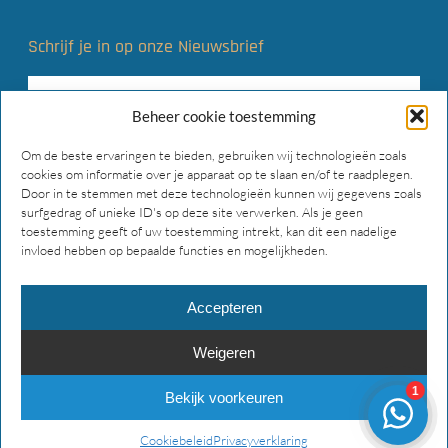
Schrijf je in op onze Nieuwsbrief
Beheer cookie toestemming
Om de beste ervaringen te bieden, gebruiken wij technologieën zoals
cookies om informatie over je apparaat op te slaan en/of te raadplegen.
Door in te stemmen met deze technologieën kunnen wij gegevens zoals
surfgedrag of unieke ID's op deze site verwerken. Als je geen
toestemming geeft of uw toestemming intrekt, kan dit een nadelige
invloed hebben op bepaalde functies en mogelijkheden.
Accepteren
Weigeren
© 2026 Main Gear Supply. Alle rechten voorbehouden.
Bekijk voorkeuren
facebook
instagram
phone
email
Cookiebeleid
Privacyverklaring