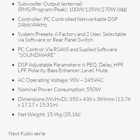
Subwoofer Output (external)
(RMS/Program/Peak):
100W/135W/270W (8Ω)
Controller:
PC Controlled Networkable DSP
24bit/48kHz
System Presets:
6 Factory and 2 User, Selectable
via Software or Rear Panel Switch
PC Control:
Via RS485 and Suplied Software
"SOUNDWARE"
DSP Adjustable Parameters:
6 PEQ, Delay, HPF,
LPF, Polarity, Bass Enhancer, Level, Mute
AC Operating Voltage:
90V – 245VAC
Nominal Power Consumption:
550W
Dimensions (WxHxD):
350 x 436 x 389mm (13.78
x 17.17 x 15.31in)
Net Weight:
15.9kg (35.1lb)
Next Kubix serie