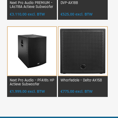
Next Pro Audio PREMIUM –
DVP-AX18B
LAs118A Actieve Subwoofer
Login Voor Aankoop
Login Voor Aankoop
€
3.110,00
excl. BTW
€
525,00
excl. BTW
Next Pro Audio – PFA18s HP
Wharfedale – Delta-AX15B
Actieve Subwoofer
Login Voor Aankoop
Login Voor Aankoop
€
1.999,00
excl. BTW
€
775,00
excl. BTW