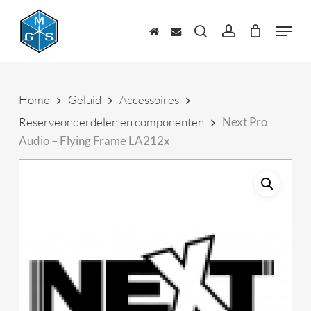
Skip
to
Menu
main
zoeken
account
content
Home
Geluid
Accessoires
Reserveonderdelen en componenten
Next Pro
Audio – Flying Frame LA212x