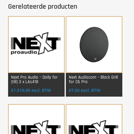
Gerelateerde producten
Next Pro Audio – Dolly for
Next Audiocom – Black Grill
(till) 3 x LAs418
for C6 Pro
Login Voor Aankoop
Login Voor Aankoop
€
1.510,00
excl. BTW
€
7,50
excl. BTW