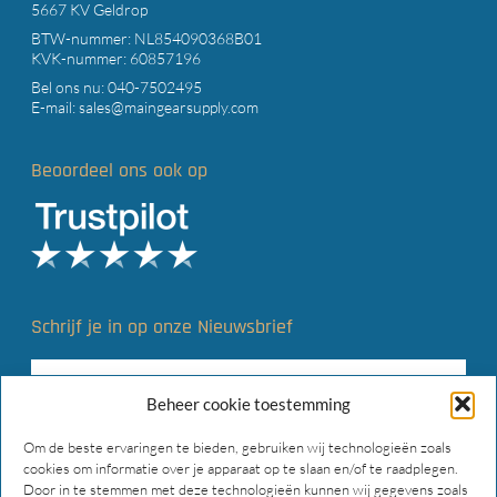
5667 KV Geldrop
BTW-nummer: NL854090368B01
KVK-nummer: 60857196
Bel ons nu:
040-7502495
E-mail:
sales@maingearsupply.com
Beoordeel ons ook op
Schrijf je in op onze Nieuwsbrief
Beheer cookie toestemming
Om de beste ervaringen te bieden, gebruiken wij technologieën zoals
cookies om informatie over je apparaat op te slaan en/of te raadplegen.
Door in te stemmen met deze technologieën kunnen wij gegevens zoals