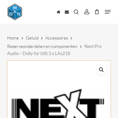
Skip
to
Menu
main
zoeken
account
content
Home
Geluid
Accessoires
Reserveonderdelen en componenten
Next Pro
Audio – Dolly for (till) 3 x LAs218