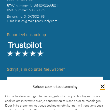
BTW-nummer: NL854090368B01
KVK-nummer: 60857196
Bel ons nu:
040-7502495
E-mail:
sales@maingearsupply.com
Beoordeel ons ook op
Schrijf je in op onze Nieuwsbrief
Beheer cookie toestemming
Om de beste ervaringen te bieden, gebruiken wij technologieën zoals
cookies om informatie over je apparaat op te slaan en/of te raadplegen.
Door in te stemmen met deze technologieën kunnen wij gegevens zoals