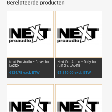
Gerelateerde producten
Next Pro Audio – Cover for
Next Pro Audio – Dolly for
LA212x
(till) 3 x LAs418
Login Voor Aankoop
Login Voor Aankoop
€
134,75
excl. BTW
€
1.510,00
excl. BTW