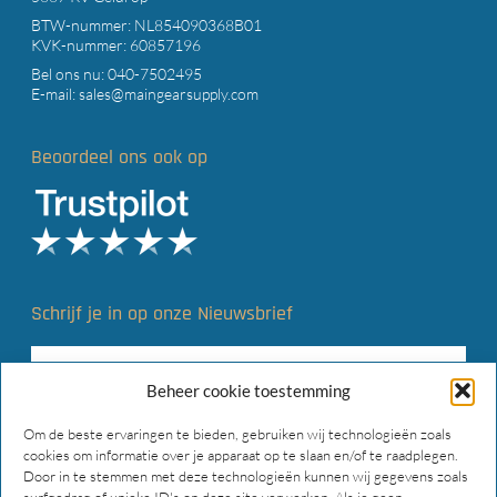
BTW-nummer: NL854090368B01
KVK-nummer: 60857196
Bel ons nu:
040-7502495
E-mail:
sales@maingearsupply.com
Beoordeel ons ook op
Schrijf je in op onze Nieuwsbrief
Beheer cookie toestemming
Om de beste ervaringen te bieden, gebruiken wij technologieën zoals
cookies om informatie over je apparaat op te slaan en/of te raadplegen.
Door in te stemmen met deze technologieën kunnen wij gegevens zoals