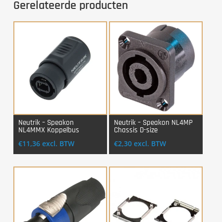
Gerelateerde producten
Neutrik – Speakon
Neutrik – Speakon NL4MP
NL4MMX Koppelbus
Chassis D-size
Login Voor Aankoop
Login Voor Aankoop
€
11,36
excl. BTW
€
2,30
excl. BTW