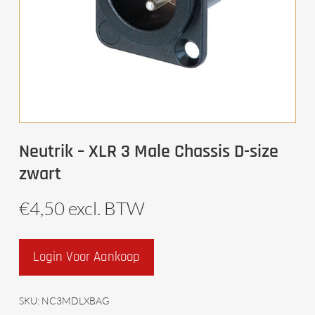
Neutrik – XLR 3 Male Chassis D-size
zwart
€
4,50
excl. BTW
Login Voor Aankoop
SKU:
NC3MDLXBAG