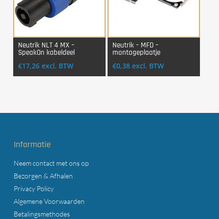
Neutrik NLT 4 MX –
Neutrik – MFD –
SpeakOn kabeldeel
montageplaatje
Login Voor Aankoop
Login Voor Aankoop
€
17,26
excl. BTW
€
0,38
excl. BTW
Informatie
Neem contact met ons op
Bezorgen & Afhalen
Privacy Policy
Algemene Voorwaarden
Betalingsmethodes