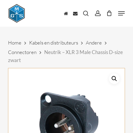
Skip
to
Menu
main
zoeken
account
content
Home
Kabels en distributeurs
Andere
Connectoren
Neutrik – XLR 3 Male Chassis D-size
zwart