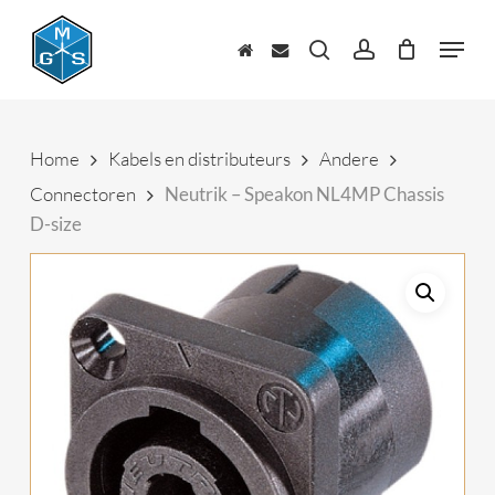
Skip
to
Menu
main
zoeken
account
content
Home
Kabels en distributeurs
Andere
Connectoren
Neutrik – Speakon NL4MP Chassis
D-size