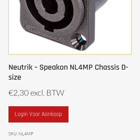
Neutrik – Speakon NL4MP Chassis D-
size
€
2,30
excl. BTW
Login Voor Aankoop
SKU:
NL4MP