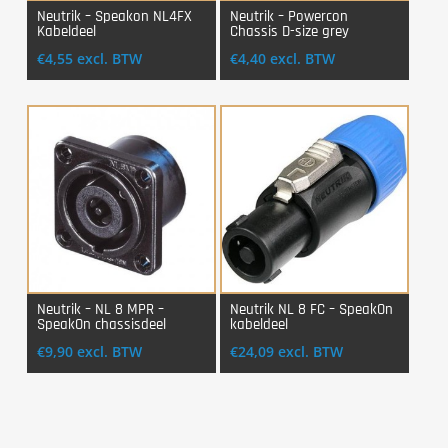
Neutrik – Speakon NL4FX
Neutrik – Powercon
Kabeldeel
Chassis D-size grey
Login Voor Aankoop
Login Voor Aankoop
€
4,55
excl. BTW
€
4,40
excl. BTW
Neutrik – NL 8 MPR –
Neutrik NL 8 FC – SpeakOn
SpeakOn chassisdeel
kabeldeel
Login Voor Aankoop
Login Voor Aankoop
€
9,90
excl. BTW
€
24,09
excl. BTW