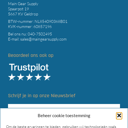
Main Gear Supply
Spaarpot 19
5667 KV Geldrop
BTW-nummer: NL854090368B01
KVK-nummer: 60857196
Bel ons nu:
040-7502495
E-mail:
sales@maingearsupply.com
Beoordeel ons ook op
Schrijf je in op onze Nieuwsbrief
Beheer cookie toestemming
Om de beste ervaringen te bieden, gebruiken wij technologieën zoals