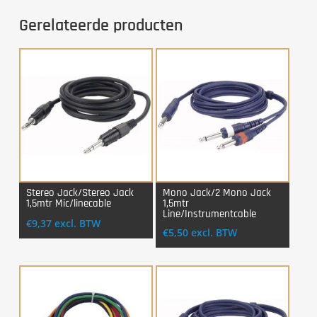
Gerelateerde producten
Stereo Jack/Stereo Jack
Mono Jack/2 Mono Jack
1,5mtr Mic/linecable
1,5mtr
Login Voor Aankoop
Login Voor Aankoop
Line/Instrumentcable
€
9,37
excl. BTW
€
5,50
excl. BTW