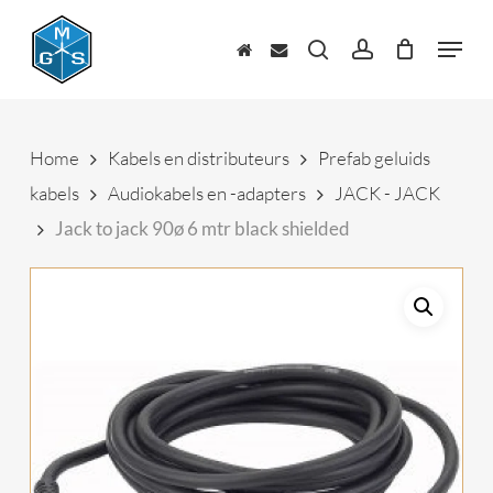
Skip
to
Menu
main
zoeken
account
content
Home
Kabels en distributeurs
Prefab geluids
kabels
Audiokabels en -adapters
JACK - JACK
Jack to jack 90ø 6 mtr black shielded