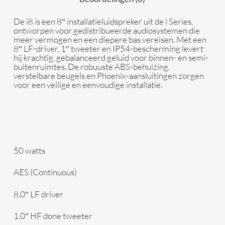
De i8 is een 8″ installatieluidspreker uit de i Series,
ontworpen voor gedistribueerde audiosystemen die
meer vermogen en een diepere bas vereisen. Met een
8″ LF-driver, 1″ tweeter en IP54-bescherming levert
hij krachtig, gebalanceerd geluid voor binnen- en semi-
buitenruimtes. De robuuste ABS-behuizing,
verstelbare beugels en Phoenix-aansluitingen zorgen
voor een veilige en eenvoudige installatie.
50 watts
AES (Continuous)
8.0″ LF driver
1.0″ HF done tweeter