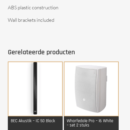
ABS plastic construction
Wall brackets included
Gerelateerde producten
BEC Akustik – IC 50 Black
Wharfedale Pro – i6 White
– set 2 stuks
Login Voor Aankoop
Login Voor Aankoop