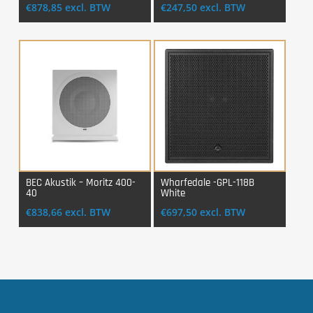
€
878,85
excl. BTW
€
247,50
excl. BTW
BEC Akustik – Moritz 400-
Wharfedale -GPL-118B
40
White
Login Voor Aankoop
Login Voor Aankoop
€
838,66
excl. BTW
€
697,50
excl. BTW