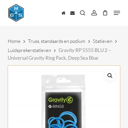
Skip
to
Menu
main
zoeken
account
content
Home
Truss, standaards en podium
Statieven
Luidsprekerstatieven
Gravity RP 5555 BLU 2 –
Universal Gravity Ring Pack, Deep Sea Blue