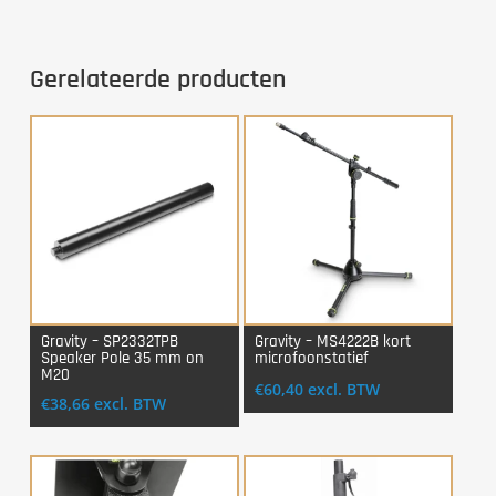
Gerelateerde producten
Gravity – SP2332TPB
Gravity – MS4222B kort
Speaker Pole 35 mm on
microfoonstatief
Login Voor Aankoop
Login Voor Aankoop
M20
€
60,40
excl. BTW
€
38,66
excl. BTW