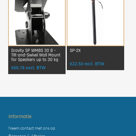
Gravity SP WMBS 30 B –
SP-2X
Tilt-and-Swivel Wall Mount
Login Voor Aankoop
Login Voor Aankoop
for Speakers up to 30 kg
€
22,50
excl. BTW
€
60,18
excl. BTW
Informatie
Neem contact met ons op
Bezorgen & Afhalen